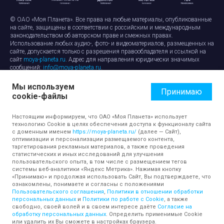
© ОАО «Моя Планета». Все права на любые материалы, опубликованные
на сайте, защищены в соответствии с российским и международным
законодательством об авторском праве и смежных правах.
Использование любых аудио-, фото- и видеоматериалов, размещенных на
сайте, допускается только с разрешения правообладателя и ссылкой на
сайт
moya-planeta.ru
. Адрес для направления юридически значимых
сообщений:
info@moya-planeta.ru
.
Мы используем
Правила сайта
Работа с cookie-файлами
Принимаю
cookie-файлы
Защита персональных данных
Обработка персональных данных
Согласие на обработку персональных данных
Настоящим информируем, что ОАО «Моя Планета» использует
технологию Cookie в целях обеспечения доступа к функционалу сайта
с доменным именем
https://moya-planeta.ru/
(далее — Сайт),
оптимизации и персонализации размещаемого контента,
таргетирования рекламных материалов, а также проведения
статистических и иных исследований для улучшения
пользовательского опыта, в том числе с размещением тегов
системы веб-аналитики «Яндекс Метрика». Нажимая кнопку
«Принимаю» и продолжая использовать Сайт, Вы подтверждаете, что
ознакомлены, понимаете и согласны с положениями
Пользовательского соглашения
,
Политики в отношении обработки
персональных данных
и
Политики по работе с Cookie
, а также
свободно, своей волей и в своем интересе даёте
Согласие на
обработку персональных данных
. Определить применимые Cookie
или удалить их Вы сможете в настройках браузера.