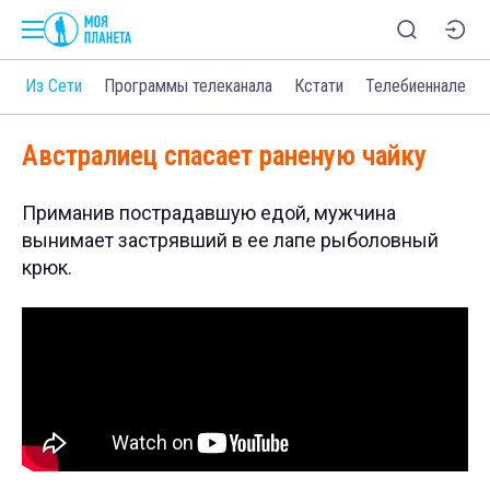
о
Из Сети
Программы телеканала
Кстати
Телебиеннале
Австралиец спасает раненую чайку
Приманив пострадавшую едой, мужчина
вынимает застрявший в ее лапе рыболовный
крюк.