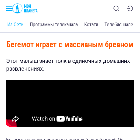
о
Из Сети
Программы телеканала
Кстати
Телебиеннале
Бегемот играет с массивным бревном
Этот малыш знает толк в одиночных домашних
развлечениях.
Бегемот развлек невольных зрителей своей игрой. Он