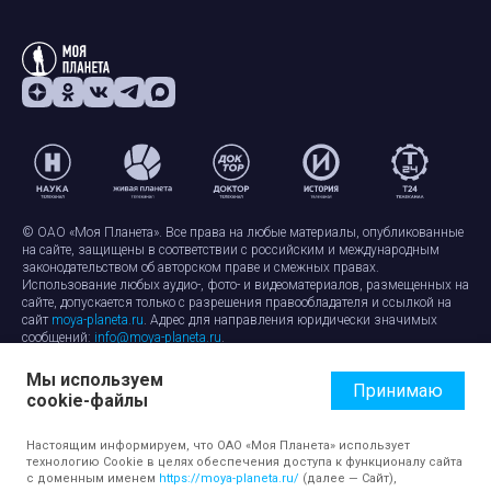
© ОАО «Моя Планета». Все права на любые материалы, опубликованные
на сайте, защищены в соответствии с российским и международным
законодательством об авторском праве и смежных правах.
Использование любых аудио-, фото- и видеоматериалов, размещенных на
сайте, допускается только с разрешения правообладателя и ссылкой на
сайт
moya-planeta.ru
. Адрес для направления юридически значимых
сообщений:
info@moya-planeta.ru
.
Мы используем
Правила сайта
Работа с cookie-файлами
Принимаю
cookie-файлы
Защита персональных данных
Обработка персональных данных
Согласие на обработку персональных данных
Настоящим информируем, что ОАО «Моя Планета» использует
технологию Cookie в целях обеспечения доступа к функционалу сайта
с доменным именем
https://moya-planeta.ru/
(далее — Сайт),