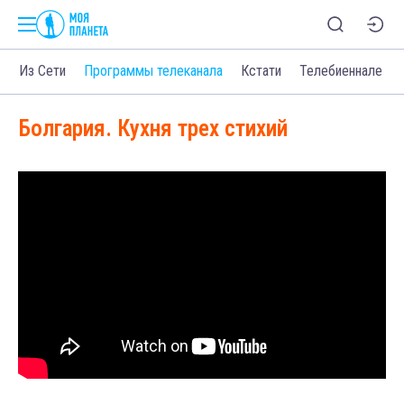
о
Из Сети
Программы телеканала
Кстати
Телебиеннале
Болгария. Кухня трех стихий