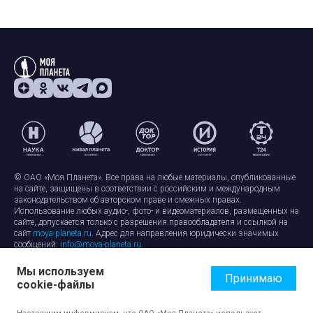
© ОАО «Моя Планета». Все права на любые материалы, опубликованные
на сайте, защищены в соответствии с российским и международным
законодательством об авторском праве и смежных правах.
Использование любых аудио-, фото- и видеоматериалов, размещенных на
сайте, допускается только с разрешения правообладателя и ссылкой на
сайт
moya-planeta.ru
. Адрес для направления юридически значимых
сообщений:
info@moya-planeta.ru
.
Мы используем
Правила сайта
Работа с cookie-файлами
Принимаю
cookie-файлы
Защита персональных данных
Обработка персональных данных
Согласие на обработку персональных данных