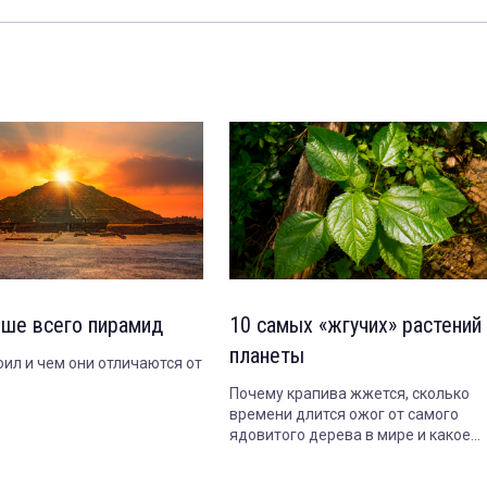
ьше всего пирамид
10 самых «жгучих» растений
планеты
оил и чем они отличаются от
Почему крапива жжется, сколько
времени длится ожог от самого
ядовитого дерева в мире и какое
растение опасно даже когда совсе
засохнет.