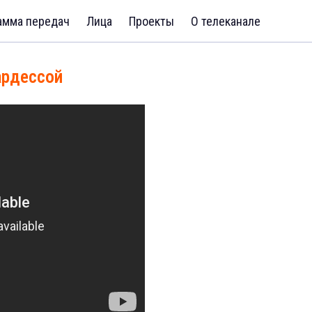
амма передач
Лица
Проекты
О телеканале
ардессой