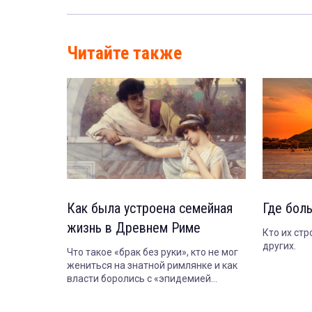
Читайте также
Как была устроена семейная
Где бол
жизнь в Древнем Риме
Кто их стр
других.
Что такое «брак без руки», кто не мог
жениться на знатной римлянке и как
власти боролись с «эпидемией
безбрачия».