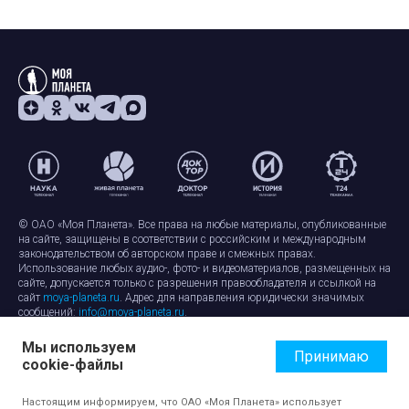
© ОАО «Моя Планета». Все права на любые материалы, опубликованные
на сайте, защищены в соответствии с российским и международным
законодательством об авторском праве и смежных правах.
Использование любых аудио-, фото- и видеоматериалов, размещенных на
сайте, допускается только с разрешения правообладателя и ссылкой на
сайт
moya-planeta.ru
. Адрес для направления юридически значимых
сообщений:
info@moya-planeta.ru
.
Мы используем
Правила сайта
Работа с cookie-файлами
Принимаю
cookie-файлы
Защита персональных данных
Обработка персональных данных
Согласие на обработку персональных данных
Настоящим информируем, что ОАО «Моя Планета» использует