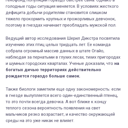
генофонд популяции гораздо быстрее сына. Однако в
голодные годы ситуация меняется. В условиях жесткого
дефицита добычи родителям становится слишком
тяжело прокормить крупных и прожорливых девчонок,
поэтому в гнездах начинает преобладать мужской пол.
Ведущий автор исследования Шерил Дикстра посвятила
изучению этих птиц целых тридцать лет. Ее команда
собрала огромный массив данных в штате Огайо,
наблюдая за пернатыми в глухих лесах, тихих пригородах
и шумных городских кварталах. Ученые доказали, что
на
богатых дичью территориях действительно
рождается гораздо больше самок.
Также биологи заметили еще одну закономерность: если
в гнезде вылупляется всего один-единственный птенец,
то это почти всегда девочка. А вот ближе к концу
теплого сезона вероятность появления на свет
мальчиков резко возрастает, и качество окружающей
среды на это уже никак не влияет.