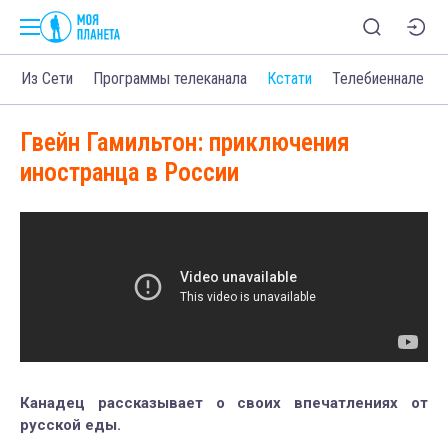
о
Из Сети
Программы телеканала
Кстати
Телебиеннале
Гвейн Гамильтон: приключения
иностранца в России
Канадец рассказывает о своих впечатлениях от
русской еды.