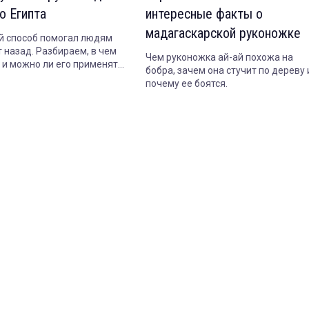
о Египта
интересные факты о
мадагаскарской руконожке
 способ помогал людям
 назад. Разбираем, в чем
Чем руконожка ай-ай похожа на
т и можно ли его применять
бобра, зачем она стучит по дереву 
почему ее боятся.