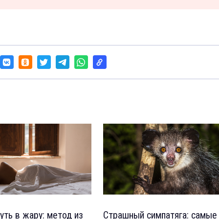
уть в жару: метод из
Страшный симпатяга: самые