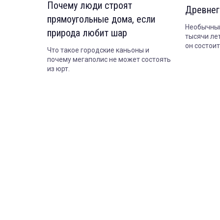
Почему люди строят
Древнег
прямоугольные дома, если
Необычный
природа любит шар
тысячи лет
он состои
Что такое городские каньоны и
сегодня.
почему мегаполис не может состоять
из юрт.