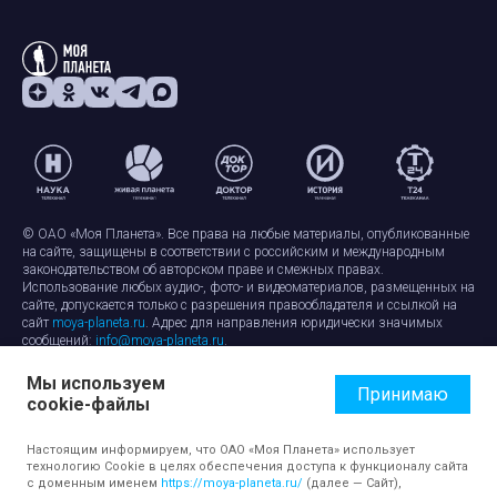
© ОАО «Моя Планета». Все права на любые материалы, опубликованные
на сайте, защищены в соответствии с российским и международным
законодательством об авторском праве и смежных правах.
Использование любых аудио-, фото- и видеоматериалов, размещенных на
сайте, допускается только с разрешения правообладателя и ссылкой на
сайт
moya-planeta.ru
. Адрес для направления юридически значимых
сообщений:
info@moya-planeta.ru
.
Мы используем
Правила сайта
Работа с cookie-файлами
Принимаю
cookie-файлы
Защита персональных данных
Обработка персональных данных
Согласие на обработку персональных данных
Настоящим информируем, что ОАО «Моя Планета» использует
технологию Cookie в целях обеспечения доступа к функционалу сайта
с доменным именем
https://moya-planeta.ru/
(далее — Сайт),