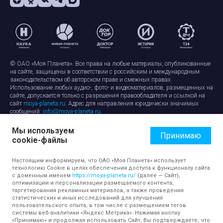
© ОАО «Моя Планета». Все права на любые материалы, опубликованные
на сайте, защищены в соответствии с российским и международным
законодательством об авторском праве и смежных правах.
Использование любых аудио-, фото- и видеоматериалов, размещенных на
сайте, допускается только с разрешения правообладателя и ссылкой на
сайт
moya-planeta.ru
. Адрес для направления юридически значимых
сообщений:
info@moya-planeta.ru
.
Мы используем
Правила сайта
Работа с cookie-файлами
Принимаю
cookie-файлы
Защита персональных данных
Обработка персональных данных
Согласие на обработку персональных данных
Настоящим информируем, что ОАО «Моя Планета» использует
технологию Cookie в целях обеспечения доступа к функционалу сайта
с доменным именем
https://moya-planeta.ru/
(далее — Сайт),
оптимизации и персонализации размещаемого контента,
таргетирования рекламных материалов, а также проведения
статистических и иных исследований для улучшения
пользовательского опыта, в том числе с размещением тегов
системы веб-аналитики «Яндекс Метрика». Нажимая кнопку
«Принимаю» и продолжая использовать Сайт, Вы подтверждаете, что