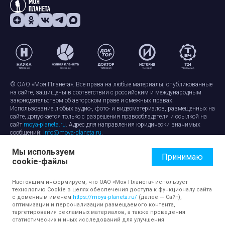
© ОАО «Моя Планета». Все права на любые материалы, опубликованные
на сайте, защищены в соответствии с российским и международным
законодательством об авторском праве и смежных правах.
Использование любых аудио-, фото- и видеоматериалов, размещенных на
сайте, допускается только с разрешения правообладателя и ссылкой на
сайт
moya-planeta.ru
. Адрес для направления юридически значимых
сообщений:
info@moya-planeta.ru
.
Мы используем
Правила сайта
Работа с cookie-файлами
Принимаю
cookie-файлы
Защита персональных данных
Обработка персональных данных
Согласие на обработку персональных данных
Настоящим информируем, что ОАО «Моя Планета» использует
технологию Cookie в целях обеспечения доступа к функционалу сайта
с доменным именем
https://moya-planeta.ru/
(далее — Сайт),
оптимизации и персонализации размещаемого контента,
таргетирования рекламных материалов, а также проведения
статистических и иных исследований для улучшения