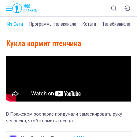
о
Из Сети
Программы телеканала
Кстати
Телебиеннале
Кукла кормит птенчика
В Пражском зоопарке придумали замаскировать руку
человека, чтоб кормить птенца.