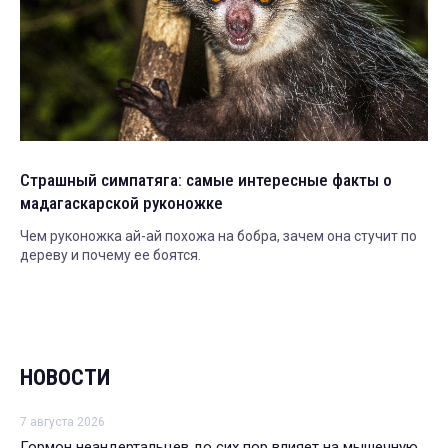
Страшный симпатяга: самые интересные факты о
мадагаскарской руконожке
Чем руконожка ай-ай похожа на бобра, зачем она стучит по
дереву и почему ее боятся.
НОВОСТИ
7 августа 2026
Гормон неандертальцев до сих пор влияет на мышечную