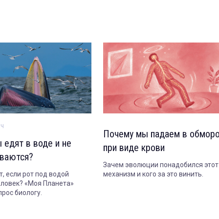
ич
Почему мы падаем в обмор
 едят в воде и не
при виде крови
ваются?
Зачем эволюции понадобился этот
т, если рот под водой
механизм и кого за это винить.
еловек? «Моя Планета»
прос биологу.