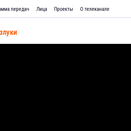
амма передач
Лица
Проекты
О телеканале
злуки