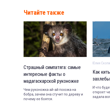
Читайте также
Юлия Скоп
Страшный симпатяга: самые
Как киты
интересные факты о
захлебы
мадагаскарской руконожке
И что буде
Чем руконожка ай-ай похожа на
откроет ч
бобра, зачем она стучит по дереву и
задала во
почему ее боятся.