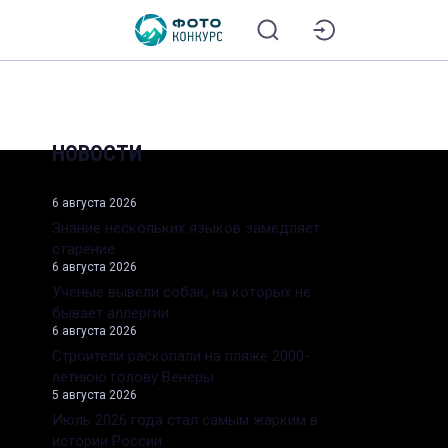
НОВОСТИ
6 августа 2026
Знание нескольких языков замедляет
старение
6 августа 2026
Ученые вывели собак, на которых не
бывает аллергии
6 августа 2026
Строители раскопали на пляже 2000-
летнюю голову Венеры
5 августа 2026
Июль 2026 года стал самым жарким в
истории России