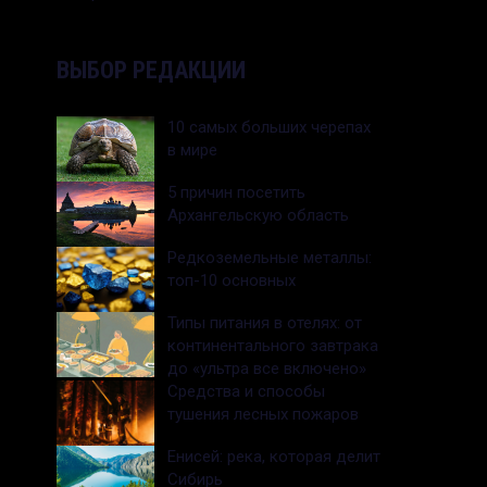
ВЫБОР РЕДАКЦИИ
10 самых больших черепах
в мире
5 причин посетить
Архангельскую область
Редкоземельные металлы:
топ-10 основных
Типы питания в отелях: от
континентального завтрака
до «ультра все включено»
Средства и способы
тушения лесных пожаров
Енисей: река, которая делит
Сибирь