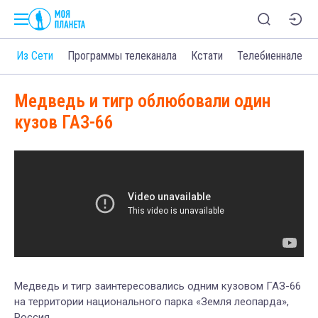
о
Из Сети
Программы телеканала
Кстати
Телебиеннале
Медведь и тигр облюбовали один
кузов ГАЗ-66
Медведь и тигр заинтересовались одним кузовом ГАЗ-66
на территории национального парка «Земля леопарда»,
Россия.