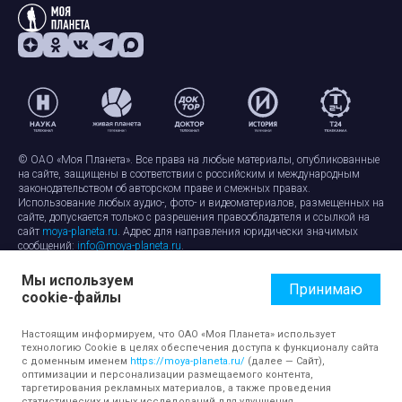
© ОАО «Моя Планета». Все права на любые материалы, опубликованные
на сайте, защищены в соответствии с российским и международным
законодательством об авторском праве и смежных правах.
Использование любых аудио-, фото- и видеоматериалов, размещенных на
сайте, допускается только с разрешения правообладателя и ссылкой на
сайт
moya-planeta.ru
. Адрес для направления юридически значимых
сообщений:
info@moya-planeta.ru
.
Мы используем
Правила сайта
Работа с cookie-файлами
Принимаю
cookie-файлы
Защита персональных данных
Обработка персональных данных
Согласие на обработку персональных данных
Настоящим информируем, что ОАО «Моя Планета» использует
технологию Cookie в целях обеспечения доступа к функционалу сайта
с доменным именем
https://moya-planeta.ru/
(далее — Сайт),
оптимизации и персонализации размещаемого контента,
таргетирования рекламных материалов, а также проведения
статистических и иных исследований для улучшения