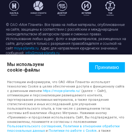
© ОАО «Моя Планета». Все права на любые материалы, опубликованные
на сайте, защищены в соответствии с российским и международным
законодательством об авторском праве и смежных правах.
Использование любых аудио-, фото- и видеоматериалов, размещенных на
сайте, допускается только с разрешения правообладателя и ссылкой на
сайт
moya-planeta.ru
. Адрес для направления юридически значимых
сообщений:
info@moya-planeta.ru
.
Мы используем
Правила сайта
Работа с cookie-файлами
Принимаю
cookie-файлы
Защита персональных данных
Обработка персональных данных
Согласие на обработку персональных данных
Настоящим информируем, что ОАО «Моя Планета» использует
технологию Cookie в целях обеспечения доступа к функционалу сайта
с доменным именем
https://moya-planeta.ru/
(далее — Сайт),
оптимизации и персонализации размещаемого контента,
таргетирования рекламных материалов, а также проведения
статистических и иных исследований для улучшения
пользовательского опыта, в том числе с размещением тегов
системы веб-аналитики «Яндекс Метрика». Нажимая кнопку
«Принимаю» и продолжая использовать Сайт, Вы подтверждаете, что
ознакомлены, понимаете и согласны с положениями
Пользовательского соглашения
,
Политики в отношении обработки
персональных данных
и
Политики по работе с Cookie
, а также