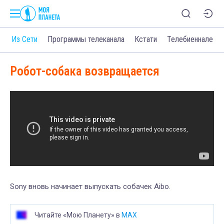
о
Из Сети
Программы телеканала
Кстати
Телебиеннале
Робот-собака возвращается
Sony вновь начинает выпускать собачек Aibo.
Читайте «Мою Планету» в
MAX