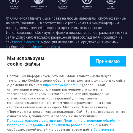
© ОАО «Моя Планета». Все права на любые материалы, опубликованные
на сайте, защищены в соответствии с российским и международным
законодательством об авторском праве и смежных правах.
Использование любых аудио-, фото- и видеоматериалов, размещенных на
сайте, допускается только с разрешения правообладателя и ссылкой на
сайт
moya-planeta.ru
. Адрес для направления юридически значимых
сообщений:
info@moya-planeta.ru
.
Мы используем
Правила сайта
Работа с cookie-файлами
Принимаю
cookie-файлы
Защита персональных данных
Обработка персональных данных
Согласие на обработку персональных данных
Настоящим информируем, что ОАО «Моя Планета» использует
технологию Cookie в целях обеспечения доступа к функционалу сайта
с доменным именем
https://moya-planeta.ru/
(далее — Сайт),
оптимизации и персонализации размещаемого контента,
таргетирования рекламных материалов, а также проведения
статистических и иных исследований для улучшения
пользовательского опыта, в том числе с размещением тегов
системы веб-аналитики «Яндекс Метрика». Нажимая кнопку
«Принимаю» и продолжая использовать Сайт, Вы подтверждаете, что
ознакомлены, понимаете и согласны с положениями
Пользовательского соглашения
,
Политики в отношении обработки
персональных данных
и
Политики по работе с Cookie
, а также
свободно, своей волей и в своем интересе даёте
Согласие на