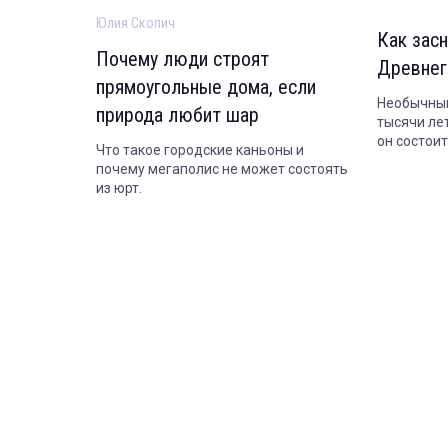
Юлия Скопич
Как засн
Почему люди строят
Древнег
прямоугольные дома, если
Необычный
природа любит шар
тысячи лет
он состои
Что такое городские каньоны и
сегодня.
почему мегаполис не может состоять
из юрт.