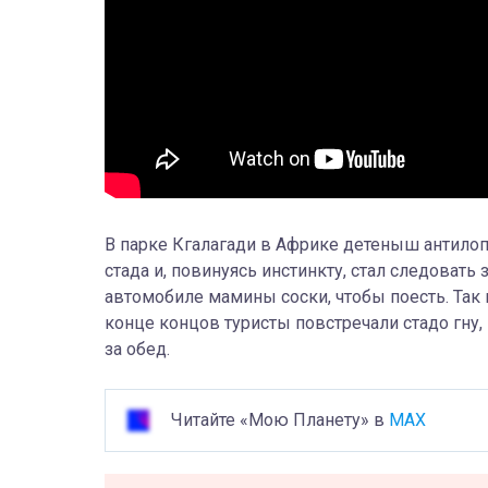
В парке Кгалагади в Африке детеныш антилопы
стада и, повинуясь инстинкту, стал следова
автомобиле мамины соски, чтобы поесть. Так
конце концов туристы повстречали стадо гну
за обед.
Читайте «Мою Планету» в
MAX