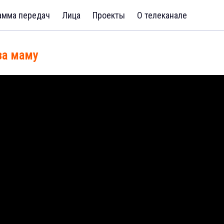
амма передач
Лица
Проекты
О телеканале
за маму