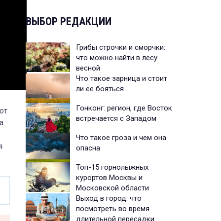
ВЫБОР РЕДАКЦИИ
Грибы строчки и сморчки:
что можно найти в лесу
весной
Что такое зарница и стоит
ли ее бояться
Гонконг: регион, где Восток
от
встречается с Западом
а
Что такое гроза и чем она
я
опасна
Топ-15 горнолыжных
курортов Москвы и
Московской области
Выход в город: что
посмотреть во время
длительной пересадки