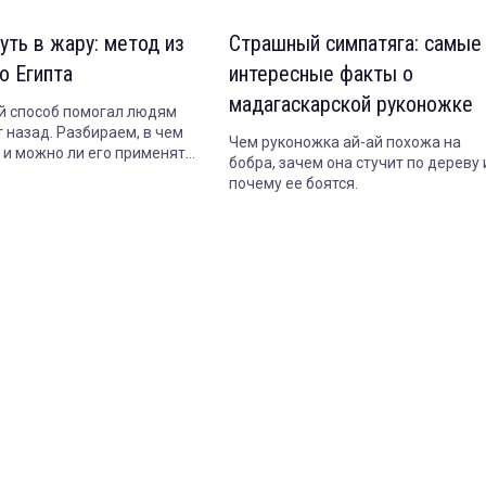
уть в жару: метод из
Страшный симпатяга: самые
о Египта
интересные факты о
мадагаскарской руконожке
 способ помогал людям
 назад. Разбираем, в чем
Чем руконожка ай-ай похожа на
т и можно ли его применять
бобра, зачем она стучит по дереву 
почему ее боятся.