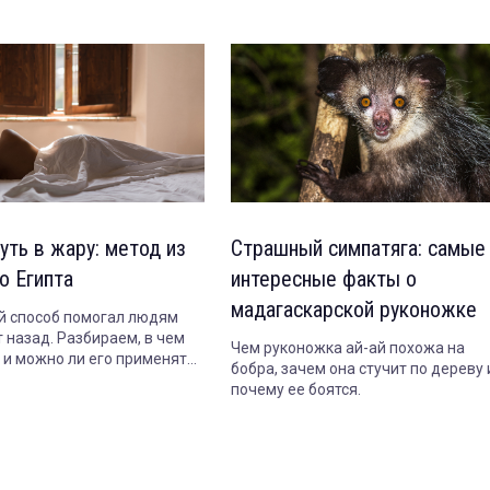
уть в жару: метод из
Страшный симпатяга: самые
о Египта
интересные факты о
мадагаскарской руконожке
 способ помогал людям
 назад. Разбираем, в чем
Чем руконожка ай-ай похожа на
т и можно ли его применять
бобра, зачем она стучит по дереву 
почему ее боятся.