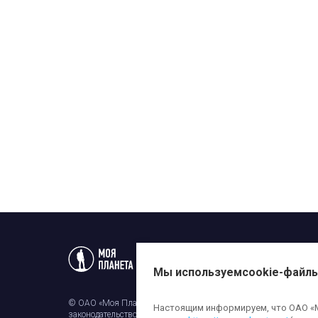
Статьи
Новости
Телеп
Мы используем
cookie-файл
© ОАО «Моя Планета». Все права на любые материалы, опубли
Настоящим информируем, что ОАО «Мо
законодательством об авторском праве и смежных правах. Исп