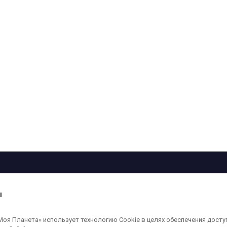
рограмма
Лица
Проекты
О телеканале
ы
кованные на сайте, защищены в соответствии с российским и международным
я Планета» использует технологию Cookie в целях обеспечения досту
ользование любых аудио-, фото- и видеоматериалов, размещенных на сайте,