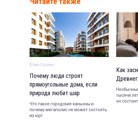
Читайте также
Юлия Скопич
Как засн
Почему люди строят
Древнег
прямоугольные дома, если
Необычный
природа любит шар
тысячи лет
он состои
Что такое городские каньоны и
сегодня.
почему мегаполис не может состоять
из юрт.