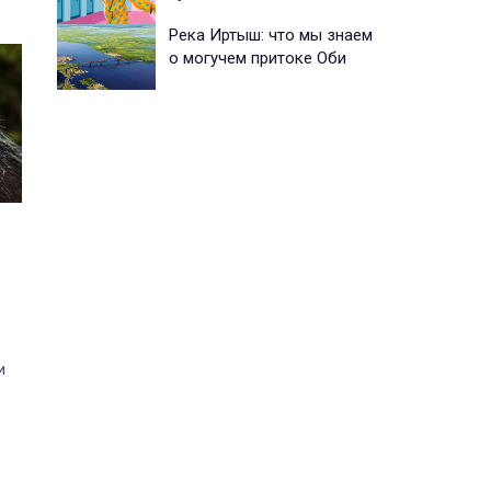
Река Иртыш: что мы знаем
о могучем притоке Оби
и