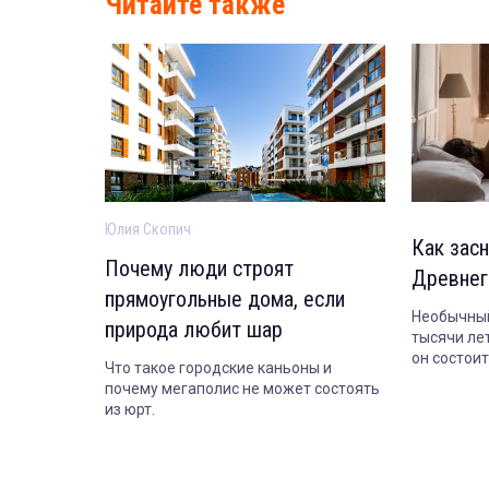
Читайте также
Юлия Скопич
Как засн
Почему люди строят
Древнег
прямоугольные дома, если
Необычный
природа любит шар
тысячи лет
он состои
Что такое городские каньоны и
сегодня.
почему мегаполис не может состоять
из юрт.