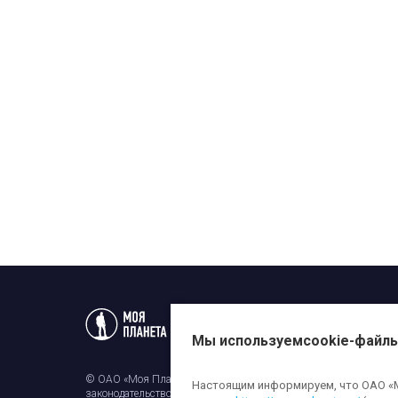
Статьи
Новости
Телеп
Мы используем
cookie-файл
© ОАО «Моя Планета». Все права на любые материалы, опубли
Настоящим информируем, что ОАО «Мо
законодательством об авторском праве и смежных правах. Исп