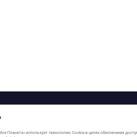
рограмма
Лица
Проекты
О телеканале
ы
кованные на сайте, защищены в соответствии с российским и международным
я Планета» использует технологию Cookie в целях обеспечения досту
ользование любых аудио-, фото- и видеоматериалов, размещенных на сайте,