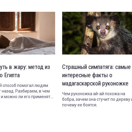
уть в жару: метод из
Страшный симпатяга: самые
о Египта
интересные факты о
мадагаскарской руконожке
 способ помогал людям
 назад. Разбираем, в чем
Чем руконожка ай-ай похожа на
т и можно ли его применять
бобра, зачем она стучит по дереву 
почему ее боятся.