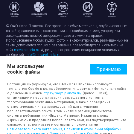
© ОАО «Моя Планета». Все права на любые материалы, опубликованные
на сайте, защищены в соответствии с российским и международным
законодательством об авторском праве и смежных правах.
Использование любых аудио-, фото- и видеоматериалов, размещенных на
сайте, допускается только с разрешения правообладателя и ссылкой на
сайт
moya-planeta.ru
. Адрес для направления юридически значимых
сообщений:
info@moya-planeta.ru
.
Мы используем
Правила сайта
Работа с cookie-файлами
Принимаю
cookie-файлы
Защита персональных данных
Обработка персональных данных
Согласие на обработку персональных данных
Настоящим информируем, что ОАО «Моя Планета» использует
технологию Cookie в целях обеспечения доступа к функционалу сайта
с доменным именем
https://moya-planeta.ru/
(далее — Сайт),
оптимизации и персонализации размещаемого контента,
таргетирования рекламных материалов, а также проведения
статистических и иных исследований для улучшения
пользовательского опыта, в том числе с размещением тегов
системы веб-аналитики «Яндекс Метрика». Нажимая кнопку
«Принимаю» и продолжая использовать Сайт, Вы подтверждаете, что
ознакомлены, понимаете и согласны с положениями
Пользовательского соглашения
,
Политики в отношении обработки
персональных данных
и
Политики по работе с Cookie
, а также