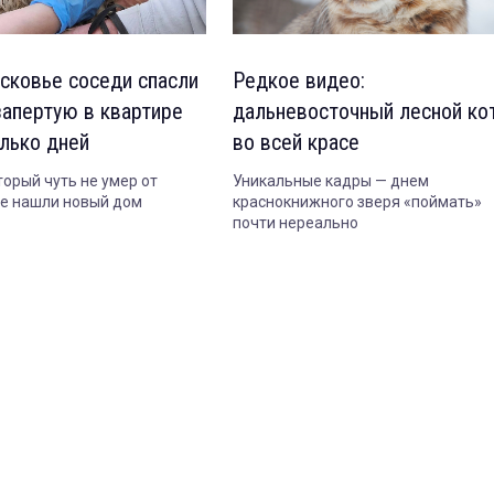
сковье соседи спасли
Редкое видео:
запертую в квартире
дальневосточный лесной ко
олько дней
во всей красе
торый чуть не умер от
Уникальные кадры — днем
же нашли новый дом
краснокнижного зверя «поймать»
почти нереально