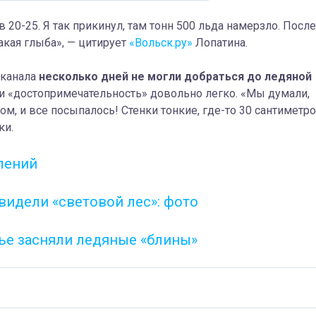
 20-25. Я так прикинул, там тонн 500 льда намерзло. После
акая глыба», — цитирует
«Вольск.ру»
Лопатина.
оканала
несколько дней не могли добраться до ледяной
ли «достопримечательность» довольно легко. «Мы думали,
м, и все посыпалось! Стенки тонкие, где-то 30 сантиметро
ки.
лений
видели «световой лес»: фото
жье засняли ледяные «блины»