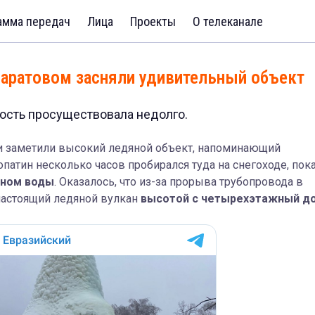
амма передач
Лица
Проекты
О телеканале
Саратовом засняли удивительный объект
ость просуществовала недолго.
и заметили высокий ледяной объект, напоминающий
атин несколько часов пробирался туда на снегоходе, пок
аном воды
. Оказалось, что из-за прорыва трубопровода в
 настоящий ледяной вулкан
высотой с четырехэтажный д