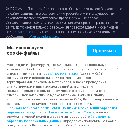
© ОАО «Моя Планета». Все права на любые материалы, опубликованные
на сайте, защищены в соответствии с российским и международным
законодательством об авторском праве и смежных правах.
Использование любых аудио-, фото- и видеоматериалов, размещенных на
сайте, допускается только с разрешения правообладателя и ссылкой на
сайт
moya-planeta.ru
. Адрес для направления юридически значимых
сообщений:
info@moya-planeta.ru
.
Мы используем
Правила сайта
Работа с cookie-файлами
Принимаю
cookie-файлы
Защита персональных данных
Обработка персональных данных
Согласие на обработку персональных данных
Настоящим информируем, что ОАО «Моя Планета» использует
технологию Cookie в целях обеспечения доступа к функционалу сайта
с доменным именем
https://moya-planeta.ru/
(далее — Сайт),
оптимизации и персонализации размещаемого контента,
таргетирования рекламных материалов, а также проведения
статистических и иных исследований для улучшения
пользовательского опыта, в том числе с размещением тегов
системы веб-аналитики «Яндекс Метрика». Нажимая кнопку
«Принимаю» и продолжая использовать Сайт, Вы подтверждаете, что
ознакомлены, понимаете и согласны с положениями
Пользовательского соглашения
,
Политики в отношении обработки
персональных данных
и
Политики по работе с Cookie
, а также
свободно, своей волей и в своем интересе даёте
Согласие на
обработку персональных данных
. Определить применимые Cookie
или удалить их Вы сможете в настройках браузера.