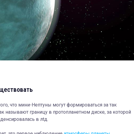
уществовать
го, что мини-Нептуны могут формироваться за так
Так называют границу в протопланетном диске, за которой
нденсировалась в лtд.
рат, это первое наблюдение
атмосферы планеты
,