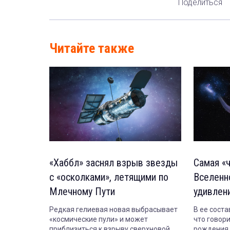
Поделиться
Читайте также
«Хаббл» заснял взрыв звезды
Самая «
с «осколками», летящими по
Вселенн
Млечному Пути
удивлен
Редкая гелиевая новая выбрасывает
В ее соста
«космические пули» и может
что говор
приблизиться к взрыву сверхновой.
рождения 