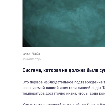
Фото: NASA
Мининептун
Система, которая не должна была с
Это первое наблюдательное подтверждение то
называемой
линией инея
(или линией льда). 
температура достаточно низка, чтобы вода ко
Как отметил ведущий автор работы Согата Ба