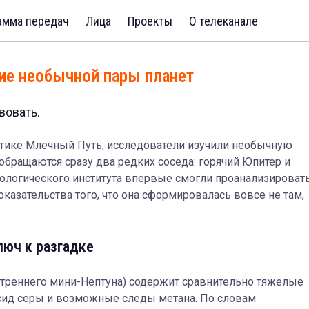
амма передач
Лица
Проекты
О телеканале
ие необычной пары планет
вовать.
актике Млечный Путь, исследователи изучили необычную
обращаются сразу два редких соседа: горячий Юпитер и
нологического института впервые смогли проанализироват
казательства того, что она сформировалась вовсе не там,
юч к разгадке
треннего мини-Нептуна) содержит сравнительно тяжелые
ксид серы и возможные следы метана. По словам