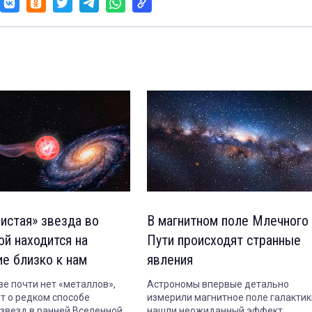
чистая» звезда во
В магнитном поле Млечного
ой находится на
Пути происходят странные
ие близко к нам
явления
ве почти нет «металлов»,
Астрономы впервые детально
ит о редком способе
измерили магнитное поле галактик
звезд в ранней Вселенной.
нашли неожиданный эффект.