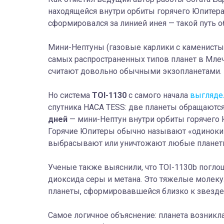
находящейся внутри орбиты горячего Юпитера
сформировался за линией инея — такой путь о
Мини-Нептуны (газовые карлики с каменистым
самых распространенных типов планет в Млечн
считают довольно обычными экзопланетами.
Но система
TOI-1130
с самого начала
выгляде
спутника НАСА TESS: две планеты обращаютс
дней
— мини-Нептун внутри орбиты горячего Ю
Горячие Юпитеры обычно называют «одинокими
выбрасывают или уничтожают любые планеты
Ученые также выяснили, что TOI-1130b поглощ
диоксида серы и метана. Это тяжелые молекул
планеты, сформировавшейся близко к звезде
Самое логичное объяснение: планета возникла