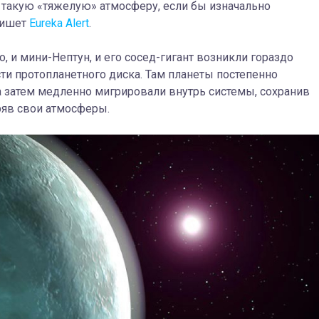
и такую «тяжелую» атмосферу, если бы изначально
пишет
Eureka Alert
.
, и мини-Нептун, и его сосед-гигант возникли гораздо
ти протопланетного диска. Там планеты постепенно
 а затем медленно мигрировали внутрь системы, сохранив
ряв свои атмосферы.