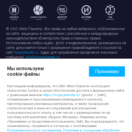
© ОАО «Моя Планета». Все права на любые материалы, опубликованные
на сайте, защищены в соответствии с российским и международным
законодательством об авторском праве и смежных правах.
Использование любых аудио-, фото- и видеоматериалов, размещенных на
сайте, допускается только с разрешения правообладателя и ссылкой на
сайт
moya-planeta.ru
. Адрес для направления юридически значимых
сообщений:
info@moya-planeta.ru
.
Мы используем
Правила сайта
Работа с cookie-файлами
Принимаю
cookie-файлы
Защита персональных данных
Обработка персональных данных
Согласие на обработку персональных данных
Настоящим информируем, что ОАО «Моя Планета» использует
технологию Cookie в целях обеспечения доступа к функционалу сайта
с доменным именем
https://moya-planeta.ru/
(далее — Сайт),
оптимизации и персонализации размещаемого контента,
таргетирования рекламных материалов, а также проведения
статистических и иных исследований для улучшения
пользовательского опыта, в том числе с размещением тегов
системы веб-аналитики «Яндекс Метрика». Нажимая кнопку
«Принимаю» и продолжая использовать Сайт, Вы подтверждаете, что
ознакомлены, понимаете и согласны с положениями
Пользовательского соглашения
,
Политики в отношении обработки