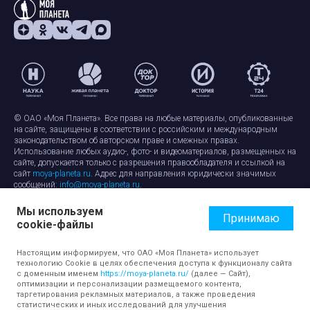
© ОАО «Моя Планета». Все права на любые материалы, опубликованные
на сайте, защищены в соответствии с российским и международным
законодательством об авторском праве и смежных правах.
Использование любых аудио-, фото- и видеоматериалов, размещенных на
сайте, допускается только с разрешения правообладателя и ссылкой на
сайт
moya-planeta.ru
. Адрес для направления юридически значимых
сообщений:
info@moya-planeta.ru
.
Мы используем
Правила сайта
Работа с cookie-файлами
Принимаю
cookie-файлы
Защита персональных данных
Обработка персональных данных
Согласие на обработку персональных данных
Настоящим информируем, что ОАО «Моя Планета» использует
технологию Cookie в целях обеспечения доступа к функционалу сайта
с доменным именем
https://moya-planeta.ru/
(далее — Сайт),
оптимизации и персонализации размещаемого контента,
таргетирования рекламных материалов, а также проведения
статистических и иных исследований для улучшения