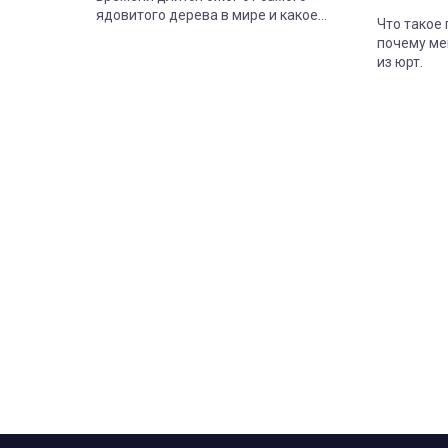
ядовитого дерева в мире и какое
Что такое
растение опасно даже когда совсем
почему ме
засохнет.
из юрт.