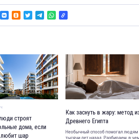
ич
Как заснуть в жару: метод и
люди строят
Древнего Египта
ольные дома, если
Необычный способ помогал людям
 любит шар
тысячи лет назад. Разбираем, в че