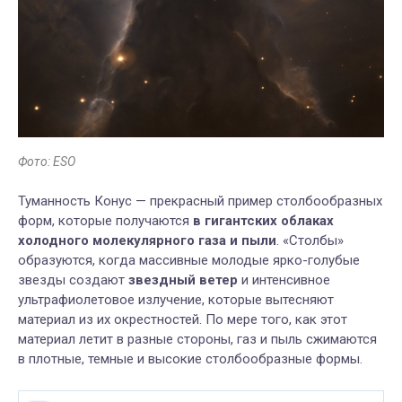
Фото: ESO
Туманность Конус — прекрасный пример столбообразных
форм, которые
получаются
в гигантских облаках
холодного молекулярного газа и пыли
.
«Столбы»
образуются
, когда массивные
молодые
ярко-голубые
звезды
создают
звездны
й
ветер
и интенсивное
ультрафиолетовое излучение, которые
вытесняю
т
материал из их окрестностей. По мере того, как этот
материал
летит в разные стороны
, газ и пыль сжимаются
в плотные, темные и высокие столбообразные формы.