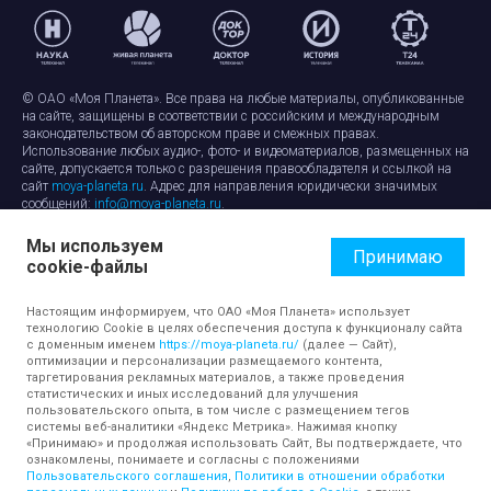
© ОАО «Моя Планета». Все права на любые материалы, опубликованные
на сайте, защищены в соответствии с российским и международным
законодательством об авторском праве и смежных правах.
Использование любых аудио-, фото- и видеоматериалов, размещенных на
сайте, допускается только с разрешения правообладателя и ссылкой на
сайт
moya-planeta.ru
. Адрес для направления юридически значимых
сообщений:
info@moya-planeta.ru
.
Мы используем
Правила сайта
Работа с cookie-файлами
Принимаю
cookie-файлы
Защита персональных данных
Обработка персональных данных
Согласие на обработку персональных данных
Настоящим информируем, что ОАО «Моя Планета» использует
технологию Cookie в целях обеспечения доступа к функционалу сайта
с доменным именем
https://moya-planeta.ru/
(далее — Сайт),
оптимизации и персонализации размещаемого контента,
таргетирования рекламных материалов, а также проведения
статистических и иных исследований для улучшения
пользовательского опыта, в том числе с размещением тегов
системы веб-аналитики «Яндекс Метрика». Нажимая кнопку
«Принимаю» и продолжая использовать Сайт, Вы подтверждаете, что
ознакомлены, понимаете и согласны с положениями
Пользовательского соглашения
,
Политики в отношении обработки