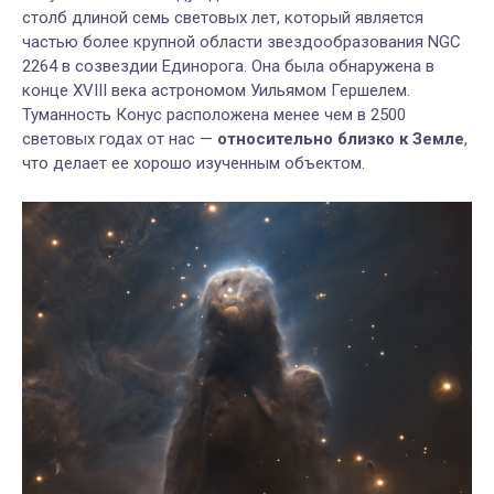
столб длиной семь световых лет, котор
ый
является
частью более крупной области звездообразования NGC
2264
в созвездии Единорога. Она б
ыла обнаружена в
конце
XVIII
века астрономом Уильямом Гершелем.
Туманность Конус расположена менее чем в 2500
световых годах от
нас —
относительно
близко к Земле
,
что делает ее хорошо изученным объектом.