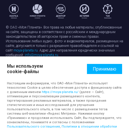
© ОАО «Моя Планета». Все права на любые материалы, опубликованные
на сайте, защищены в соответствии с российским и международным
законодательством об авторском праве и смежных правах.
Использование любых аудио-, фото- и видеоматериалов, размещенных на
сайте, допускается только с разрешения правообладателя и ссылкой на
сайт
moya-planeta.ru
. Адрес для направления юридически значимых
сообщений:
info@moya-planeta.ru
.
Мы используем
Правила сайта
Работа с cookie-файлами
Принимаю
cookie-файлы
Защита персональных данных
Обработка персональных данных
Согласие на обработку персональных данных
Настоящим информируем, что ОАО «Моя Планета» использует
технологию Cookie в целях обеспечения доступа к функционалу сайта
с доменным именем
https://moya-planeta.ru/
(далее — Сайт),
оптимизации и персонализации размещаемого контента,
таргетирования рекламных материалов, а также проведения
статистических и иных исследований для улучшения
пользовательского опыта, в том числе с размещением тегов
системы веб-аналитики «Яндекс Метрика». Нажимая кнопку
«Принимаю» и продолжая использовать Сайт, Вы подтверждаете, что
ознакомлены, понимаете и согласны с положениями
Пользовательского соглашения
,
Политики в отношении обработки