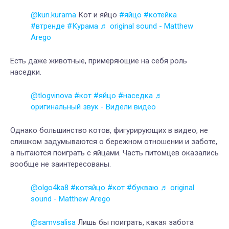
@kun.kurama
Кот и яйцо
#яйцо
#котейка
#втренде
#Курама
♬ original sound - Matthew
Arego
Есть даже животные, примеряющие на себя роль
наседки.
@tlogvinova
#кот
#яйцо
#наседка
♬
оригинальный звук - Видели видео
Однако большинство котов, фигурирующих в видео, не
слишком задумываются о бережном отношении и заботе,
а пытаются поиграть с яйцами. Часть питомцев оказались
вообще не заинтересованы.
@olgo4ka8
#котяйцо
#кот
#букваю
♬ original
sound - Matthew Arego
@samvsalisa
Лишь бы поиграть, какая забота