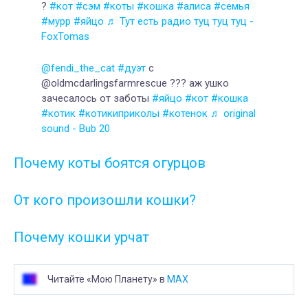
?
#кот
#сэм
#коты
#кошка
#алиса
#семья
#мурр
#яйцо
♬ Тут есть радио туц туц туц -
FoxTomas
@fendi_the_cat
#дуэт
с
@oldmcdarlingsfarmrescue ??? аж ушко
зачесалось от заботы
#яйцо
#кот
#кошка
#котик
#котикиприколы
#котенок
♬ original
sound - Bub 20
Почему коты боятся огурцов
От кого произошли кошки?
Почему кошки урчат
Читайте «Мою Планету» в
MAX