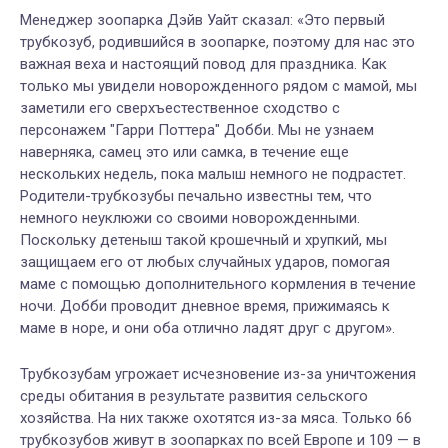
Менеджер зоопарка Дэйв Уайт сказал: «Это первый
трубкозуб, родившийся в зоопарке, поэтому для нас это
важная веха и настоящий повод для праздника. Как
только мы увидели новорожденного рядом с мамой, мы
заметили его сверхъестественное сходство с
персонажем "Гарри Поттера" Добби. Мы не узнаем
наверняка, самец это или самка, в течение еще
нескольких недель, пока малыш немного не подрастет.
Родители-трубкозубы печально известны тем, что
немного неуклюжи со своими новорожденными.
Поскольку детеныш такой крошечный и хрупкий, мы
защищаем его от любых случайных ударов, помогая
маме с помощью дополнительного кормления в течение
ночи. Добби проводит дневное время, прижимаясь к
маме в норе, и они оба отлично ладят друг с другом».
Трубкозубам угрожает исчезновение из-за уничтожения
среды обитания в результате развития сельского
хозяйства. На них также охотятся из-за мяса. Только 66
трубкозубов живут в зоопарках по всей Европе и 109 — в