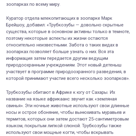
зоопарках по всему миру.
Куратор отдела млекопитающих в зоопарке Марк
Брейшоу, добавил: «Трубкозубы — довольно скрытные
существа, которые в основном активны только в темноте,
поэтому некоторые аспекты их жизни остаются
относительно неизвестными. Забота о таких видах в
зоопарках позволяет больше узнать о них. Вся эта
информация затем передается другим ведущим
природоохранным учреждениям. Этот новый детеныш
участвует в программе природоохранного разведения, в
которой принимают участие всего несколько зоопарков».
Трубкозубы обитают в Африке к югу от Сахары. Их
название на языке африкаанс звучит как «земляная
свинья». Эти ночные животные используют свои длинные
носы и острое обоняние, чтобы вынюхивать муравьев и
термитов, которых они затем достают 25-сантиметровым
языком, покрытым липкой слюной. Трубкозубы также
используют свои мощные когти, чтобы вскрывать