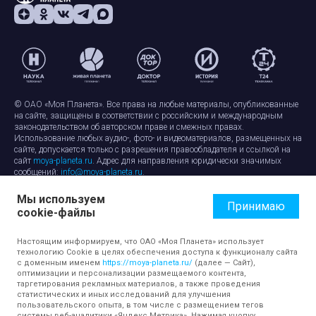
© ОАО «Моя Планета». Все права на любые материалы, опубликованные
на сайте, защищены в соответствии с российским и международным
законодательством об авторском праве и смежных правах.
Использование любых аудио-, фото- и видеоматериалов, размещенных на
сайте, допускается только с разрешения правообладателя и ссылкой на
сайт
moya-planeta.ru
. Адрес для направления юридически значимых
сообщений:
info@moya-planeta.ru
.
Мы используем
Правила сайта
Работа с cookie-файлами
Принимаю
cookie-файлы
Защита персональных данных
Обработка персональных данных
Согласие на обработку персональных данных
Настоящим информируем, что ОАО «Моя Планета» использует
технологию Cookie в целях обеспечения доступа к функционалу сайта
с доменным именем
https://moya-planeta.ru/
(далее — Сайт),
оптимизации и персонализации размещаемого контента,
таргетирования рекламных материалов, а также проведения
статистических и иных исследований для улучшения
пользовательского опыта, в том числе с размещением тегов
системы веб-аналитики «Яндекс Метрика». Нажимая кнопку