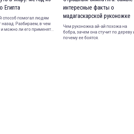
о Египта
интересные факты о
мадагаскарской руконожке
 способ помогал людям
 назад. Разбираем, в чем
Чем руконожка ай-ай похожа на
т и можно ли его применять
бобра, зачем она стучит по дереву 
почему ее боятся.