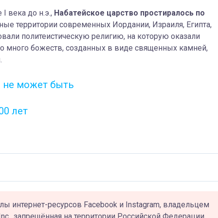
I века до н.э.,
Набатейское царство простиралось по
ные территории современных Иордании, Израиля, Египта,
овали политеистическую религию, на которую оказали
ыло много божеств, созданных в виде священных камней,
.
о не может быть
00 лет
лы интернет-ресурсов Facebook и Instagram, владельцем
Inc., запрещённая на территории Российской Федерации.