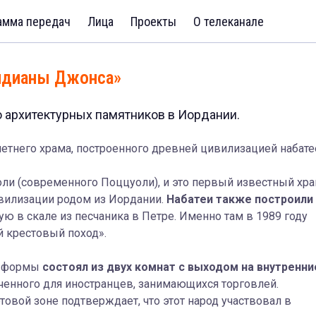
амма передач
Лица
Проекты
О телеканале
Индианы Джонса»
о архитектурных памятников в Иордании.
етнего храма, построенного древней цивилизацией набате
ли (современного Поццуоли), и это первый известный хра
ивилизации родом из Иордании.
Набатеи также построили
ю в скале из песчаника в Петре. Именно там в 1989 году
й крестовый поход».
й формы
состоял из двух комнат с выходом на внутренни
ченного для иностранцев, занимающихся торговлей.
овой зоне подтверждает, что этот народ участвовал в