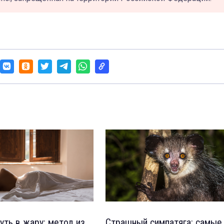
уть в жару: метод из
Страшный симпатяга: самые