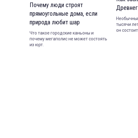
Почему люди строят
Древнег
прямоугольные дома, если
Необычный
природа любит шар
тысячи лет
он состои
Что такое городские каньоны и
сегодня.
почему мегаполис не может состоять
из юрт.