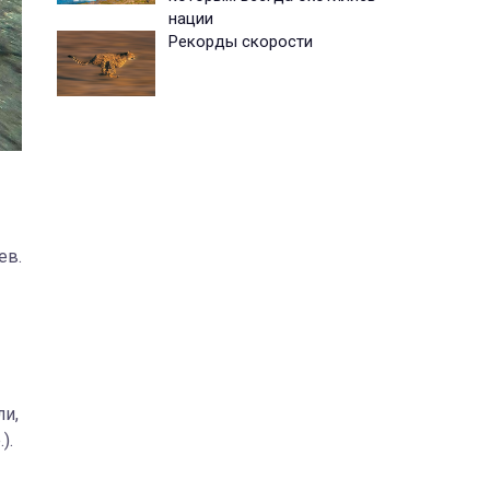
нации
Рекорды скорости
ев.
ли,
).