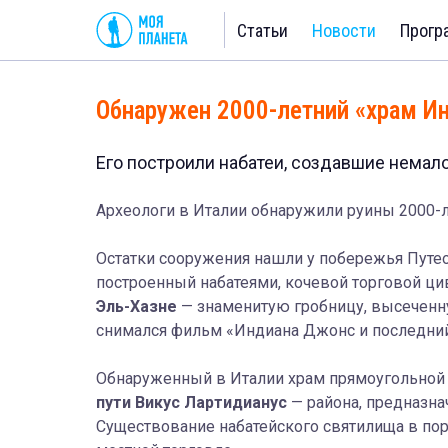
Статьи
Новости
Прогр
Обнаружен 2000-летний «храм 
Его построили набатеи, создавшие немал
Археологи в Италии обнаружили руины 2000-л
Остатки сооружения нашли у побережья Путео
построенный набатеями, кочевой торговой ц
Эль-Хазне
— знаменитую гробницу, высеченну
снимался фильм «Индиана Джонс и последни
Обнаруженный в Италии храм прямоугольно
пути Викус Лартидианус
— района, предназна
Существование набатейского святилища в порт