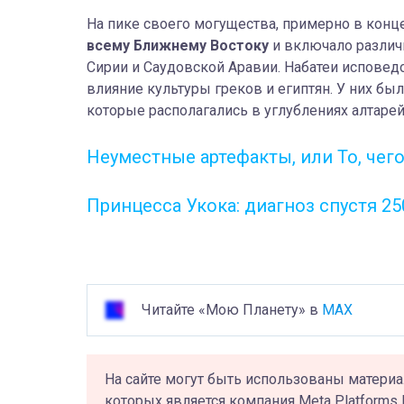
На пике своего могущества, примерно в конце 
всему Ближнему Востоку
и включало различ
Сирии и Саудовской Аравии. Набатеи исповед
влияние культуры греков и египтян. У них б
которые располагались в углублениях алтарей
Неуместные артефакты, или То, чег
Принцесса Укока: диагноз спустя 25
Читайте «Мою Планету» в
MAX
На сайте могут быть использованы материа
которых является компания Meta Platforms 