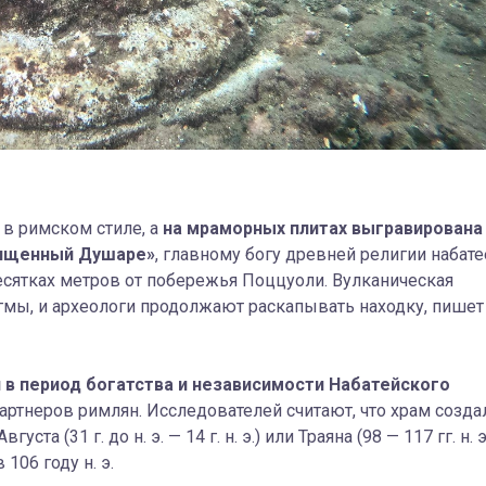
в римском стиле, а
на мраморных плитах выгравирована
священный Душаре»
, главному богу древней религии набате
есятках метров от побережья Поццуоли. Вулканическая
гмы, и археологи продолжают раскапывать находку, пишет
 в период богатства и независимости Набатейского
партнеров римлян. И
сследователей считают, что храм созда
а (31 г. до н. э. — 14 г. н. э.) или Траяна (98 — 117 гг. н. э.
106 году н. э.