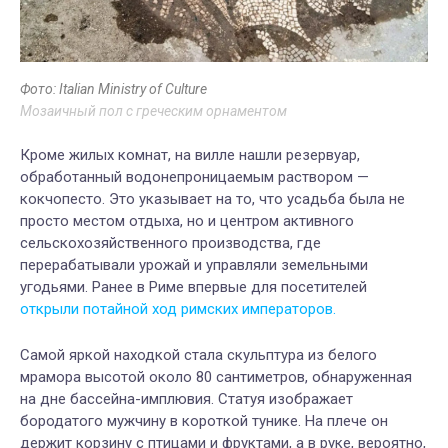
Фото: Italian Ministry of Culture
Мозаичный пол с греческим орнаментом
Кроме жилых комнат, на вилле нашли резервуар,
обработанный водонепроницаемым раствором —
кокчопесто. Это указывает на то, что усадьба была не
просто местом отдыха, но и центром активного
сельскохозяйственного производства, где
перерабатывали урожай и управляли земельными
угодьями. Ранее в Риме впервые для посетителей
открыли потайной ход римских императоров.
Самой яркой находкой стала скульптура из белого
мрамора высотой около 80 сантиметров, обнаруженная
на дне бассейна-имплювия. Статуя изображает
бородатого мужчину в короткой тунике. На плече он
держит корзину с птицами и фруктами, а в руке, вероятно,