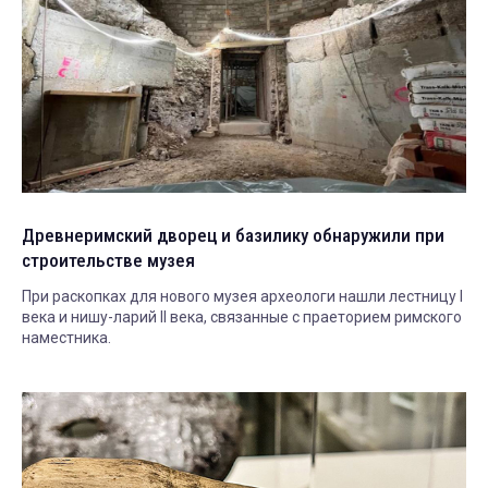
Древнеримский дворец и базилику обнаружили при
строительстве музея
При раскопках для нового музея археологи нашли лестницу I
века и нишу-ларий II века, связанные с праеторием римского
наместника.