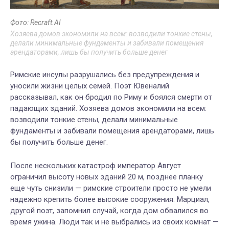
Фото: Recraft.AI
Хозяева домов экономили на всем: возводили тонкие стены,
делали минимальные фундаменты и забивали помещения
арендаторами, лишь бы получить больше денег
Римские инсулы разрушались без предупреждения и
уносили жизни целых семей. Поэт Ювеналий
рассказывал, как он бродил по Риму и боялся смерти от
падающих зданий. Хозяева домов экономили на всем:
возводили тонкие стены, делали минимальные
фундаменты и забивали помещения арендаторами, лишь
бы получить больше денег.
После нескольких катастроф император Август
ограничил высоту новых зданий 20 м, позднее планку
еще чуть снизили — римские строители просто не умели
надежно крепить более высокие сооружения. Марциал,
другой поэт, запомнил случай, когда дом обвалился во
время ужина. Люди так и не выбрались из своих комнат —