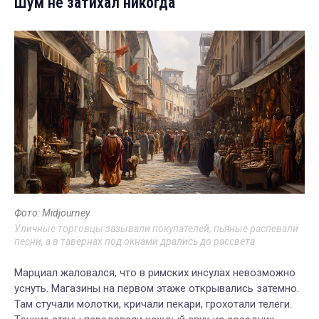
Шум не затихал никогда
Фото: Midjourney
Уличные торговцы зазывали покупателей, пьяные распевали
песни, а в тавернах под окнами дрались до рассвета
Марциал жаловался, что в римских инсулах невозможно
уснуть. Магазины на первом этаже открывались затемно.
Там стучали молотки, кричали пекари, грохотали телеги.