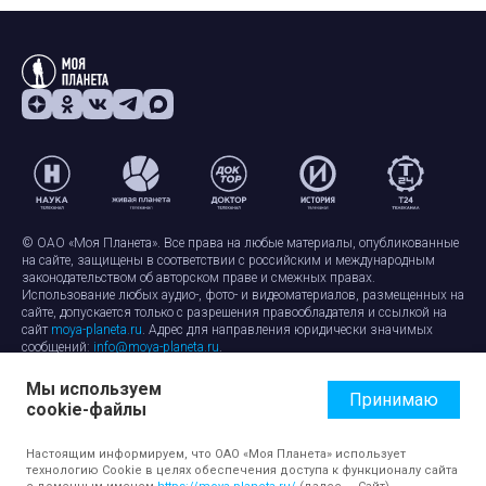
© ОАО «Моя Планета». Все права на любые материалы, опубликованные
на сайте, защищены в соответствии с российским и международным
законодательством об авторском праве и смежных правах.
Использование любых аудио-, фото- и видеоматериалов, размещенных на
сайте, допускается только с разрешения правообладателя и ссылкой на
сайт
moya-planeta.ru
. Адрес для направления юридически значимых
сообщений:
info@moya-planeta.ru
.
Мы используем
Правила сайта
Работа с cookie-файлами
Принимаю
cookie-файлы
Защита персональных данных
Обработка персональных данных
Согласие на обработку персональных данных
Настоящим информируем, что ОАО «Моя Планета» использует
технологию Cookie в целях обеспечения доступа к функционалу сайта