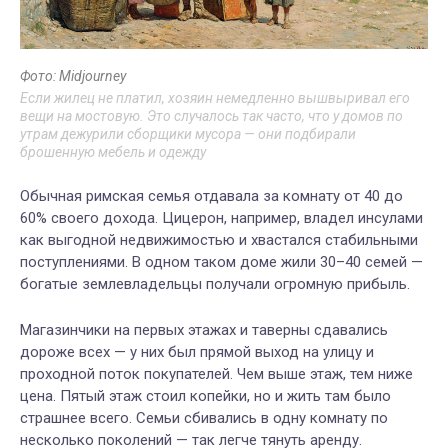
Фото: Midjourney
Если жилец не платил, хозяин немедленно вышвыривал его
вещи на мостовую. Это случалось так часто, что у домов по
утрам дежурили сборщики мусора — они подбирали
брошенную мебель и одежду
Обычная римская семья отдавала за комнату от 40 до
60% своего дохода. Цицерон, например, владел инсулами
как выгодной недвижимостью и хвастался стабильными
поступлениями. В одном таком доме жили 30–40 семей —
богатые землевладельцы получали огромную прибыль.
Магазинчики на первых этажах и таверны сдавались
дороже всех — у них был прямой выход на улицу и
проходной поток покупателей. Чем выше этаж, тем ниже
цена. Пятый этаж стоил копейки, но и жить там было
страшнее всего. Семьи сбивались в одну комнату по
несколько поколений — так легче тянуть аренду.