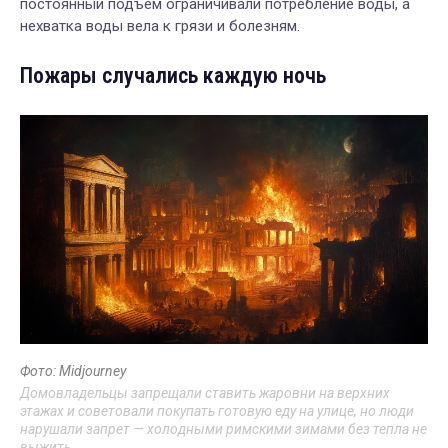
постоянный подъем ограничивали потребление воды, а
нехватка воды вела к грязи и болезням.
Пожары случались каждую ночь
Фото: Midjourney
Домовладельцы запрещали ставить жаровни на верхних
этажах и советовали покупать готовую еду на улице, но люди
нарушали запрет — холодными римскими зимами без тепла не
выжить