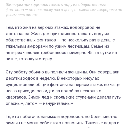
Жильцам приходилось таскать воду из общественных
фонтанов — по нескольку раз в день, с тяжелыми амфорами по
узким лестницам
Тем, кто жил на верхних этажах, водопровод не
доставался. Жильцам приходилось таскать воду из
общественных фонтанов — по нескольку раз в день, с
тяжелыми амфорами по узким лестницам. Семье из
четырех человек требовалось примерно 45 л в сутки на
питье, готовку и стирку.
Эту работу обычно выполняли женщины. Они совершали
десятки ходок в неделю. В некоторых инсулах
существовали общие фонтаны на первом этаже, но чаще
всего приходилось идти за водой за несколько
кварталов. Зимой лед и скользкие ступеньки делали путь
опасным, летом — изнурительным.
Те, кто побогаче, нанимали водовозов, но большинство
римлян не могли себе этого позволить. Тяжелые ведра и