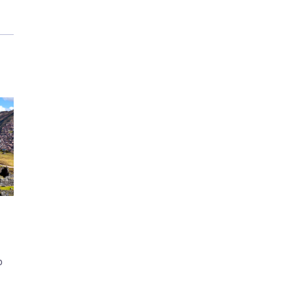
о
ием