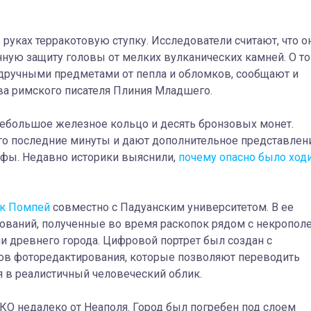
руках терракотовую ступку. Исследователи считают, что о
ную защиту головы от мелких вулканических камней. О то
одручными предметами от пепла и обломков, сообщают и
тва римского писателя Плиния Младшего.
ебольшое железное кольцо и десять бронзовых монет.
о последние минуты и дают дополнительное представлен
офы. Недавно историки выяснили,
почему опасно было ход
рк Помпей
совместно с Падуанским университетом. В ее
дований, полученные во время раскопок рядом с некропол
и древнего города. Цифровой портрет был создан с
ов фоторедактирования, которые позволяют переводить
я в реалистичный человеческий облик.
О недалеко от Неаполя. Город был погребен под слоем