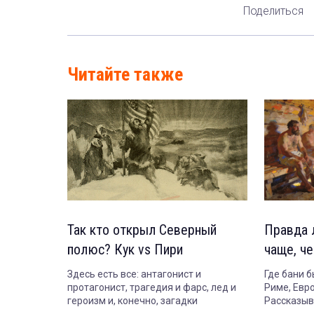
Поделиться
Читайте также
Так кто открыл Северный
Правда л
полюс? Кук vs Пири
чаще, ч
Здесь есть все: антагонист и
Где бани б
протагонист, трагедия и фарс, лед и
Риме, Евр
героизм и, конечно, загадки
Рассказыв