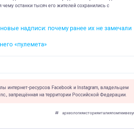
я чему останки тысяч его жителей сохранились с
новые надписи: почему ранее их не замечали
него «пулемета»
лы интернет-ресурсов Facebook и Instagram, владельцем
Inc., запрещённая на территории Российской Федерации.
археология
история
италия
помпеи
везу