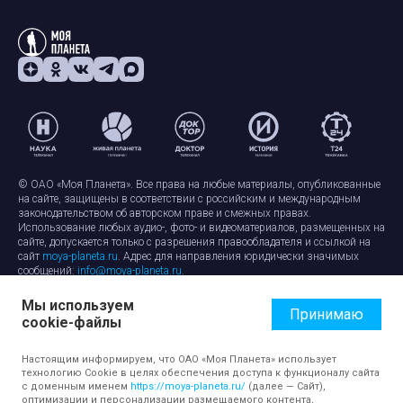
© ОАО «Моя Планета». Все права на любые материалы, опубликованные
на сайте, защищены в соответствии с российским и международным
законодательством об авторском праве и смежных правах.
Использование любых аудио-, фото- и видеоматериалов, размещенных на
сайте, допускается только с разрешения правообладателя и ссылкой на
сайт
moya-planeta.ru
. Адрес для направления юридически значимых
сообщений:
info@moya-planeta.ru
.
Мы используем
Правила сайта
Работа с cookie-файлами
Принимаю
cookie-файлы
Защита персональных данных
Обработка персональных данных
Согласие на обработку персональных данных
Настоящим информируем, что ОАО «Моя Планета» использует
технологию Cookie в целях обеспечения доступа к функционалу сайта
с доменным именем
https://moya-planeta.ru/
(далее — Сайт),
оптимизации и персонализации размещаемого контента,