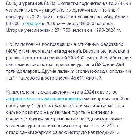
(33%) и
ураганов
(33%). Эксперты подсчитали, что 278 395
человек по всему миру стали жертвами волн тепла. К
примеру, в 2022 году в Европе из-за жары погибли более
60 000, в
России
в 2010-м — около 56 000 человек.
Шторма унесли жизни 274 750 человек в 1995-2024 гг.
Почти половина пострадавших в стихийных бедствиях
(48%) стали жертвами
наводнений
. Внезапные паводки и
разливы рек стали причиной 205 452 смертей. Наибольшие
экономические потери принесли ураганы (58%, или 2,64
трлн долларов). Другие явления (волны холода, оползни и
т.д.) — в совокупности унесли 45 611 жизней.
Климатологи также выяснили, что в 2024 году из-за
антропогенного изменения климата
миллиарды людей по
всему миру 41 день страдали от аномальной жары, что
сильно повлияло на уязвимые группы населения и
привело к другим экстремальным погодным явлениям —
усилению ураганов и лесным пожарам. Лето 2024-го
стало самым жарким за всю историю наблюдений: 2