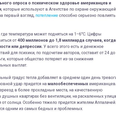
ьного опроса о психическом здоровье американцев и
и
, которые используют в Агентстве по охране окружающей
на первый взгляд,
потепление
способно серьезно повлиять
 где температура может подняться на 1–6°C. Цифры
иться от
400 миллионов до 1,8 миллиарда случаев, когда
ости или депрессии.
У всего этого есть и денежное
ий для психики, по подсчетам авторов, составит от 24 до
ги, которые общество потеряет из-за снижения
льных выплат.
ный градус тепла добавляет в среднем один день тревог
новной удар придется на
малообеспеченных
американцев.
переезд в более прохладные места, на качественную
в душных квартирах без вентиляции, на раскаленных улица
я от солнца. Особенно тяжело придется жителям Аппалачей.
ется одним из самых бедных и проблемных.