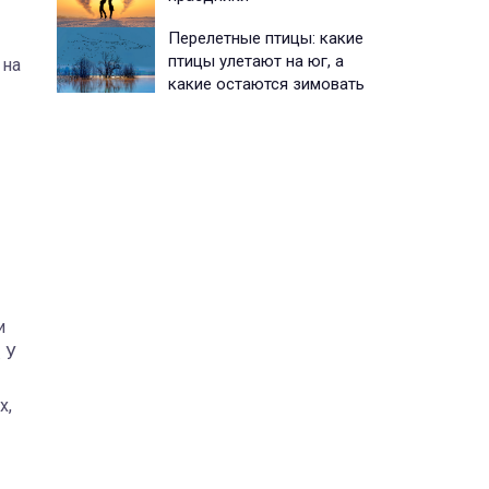
Перелетные птицы: какие
птицы улетают на юг, а
 на
какие остаются зимовать
и
 У
х,