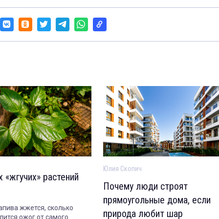
Юлия Скопич
х «жгучих» растений
Почему люди строят
прямоугольные дома, если
апива жжется, сколько
природа любит шар
лится ожог от самого