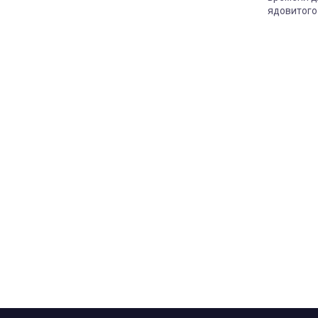
ядовитого
растение 
засохнет.