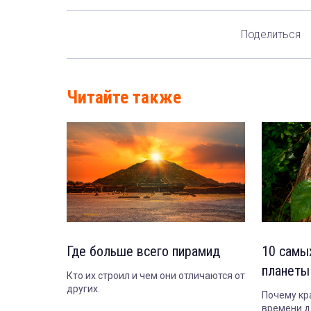
Поделиться
Читайте также
Где больше всего пирамид
10 самы
планеты
Кто их строил и чем они отличаются от
других.
Почему кр
времени д