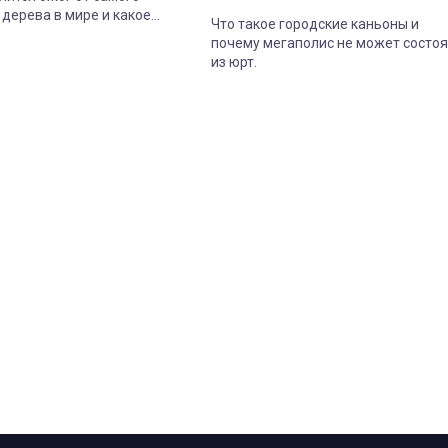
 дерева в мире и какое
Что такое городские каньоны и
опасно даже когда совсем
почему мегаполис не может состоя
из юрт.