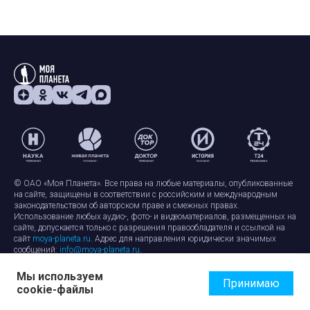
© ОАО «Моя Планета». Все права на любые материалы, опубликованные
на сайте, защищены в соответствии с российским и международным
законодательством об авторском праве и смежных правах.
Использование любых аудио-, фото- и видеоматериалов, размещенных на
сайте, допускается только с разрешения правообладателя и ссылкой на
сайт
moya-planeta.ru
. Адрес для направления юридически значимых
сообщений:
info@moya-planeta.ru
.
Мы используем
Правила сайта
Работа с cookie-файлами
Принимаю
cookie-файлы
Защита персональных данных
Обработка персональных данных
Согласие на обработку персональных данных