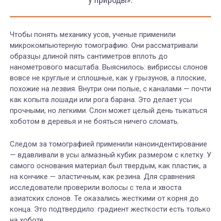
Чтобы понять механику усов, ученые применили
микрокомпьютерную томографию. Они рассматривали
образцы длиной пять сантиметров вплоть до
нанометрового масштаба. Выяснилось: вибриссы слонов
вовсе не круглые и сплошные, как у грызунов, а плоские,
похожие на лезвия. Внутри они полые, с каналами — почти
как копыта лошади или рога барана. Это делает усы
прочными, но легкими. Слон может целый день тыкаться
хоботом в деревья и не бояться ничего сломать.
Следом за томографией применили наноиндентирование
— вдавливали в усы алмазный кубик размером с клетку. У
самого основания материал был твердым, как пластик, а
на кончике — эластичным, как резина. Для сравнения
исследователи проверили волосы с тела и хвоста
азиатских слонов. Те оказались жесткими от корня до
конца. Это подтвердило: градиент жесткости есть только
на хоботе.