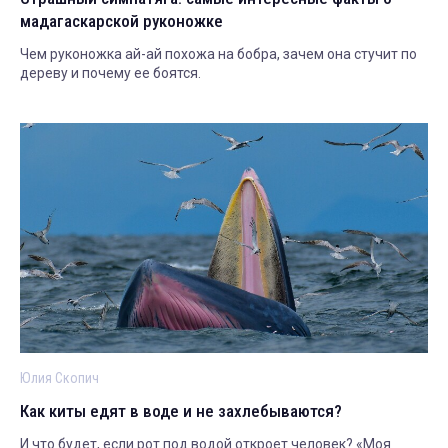
мадагаскарской руконожке
Чем руконожка ай-ай похожа на бобра, зачем она стучит по
дереву и почему ее боятся.
Юлия Скопич
Как киты едят в воде и не захлебываются?
И что будет, если рот под водой откроет человек? «Моя