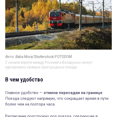
Фото: Baba Mora/Shutterstock/FOTODOM
С начала апреля между Россией и Беларусью начнут
курсировать прямые пригородные поезда.
В чем удобство
Главное удобство —
отмена пересадки на границе
.
Поезда следуют напрямую, что сокращает время в пути
более чем на полтора часа.
Расписание подстроено под поезда, следующие в