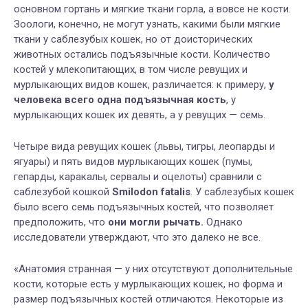
основном гортань и мягкие ткани горла, а вовсе не кости.
Зоологи, конечно, не могут узнать, какими были мягкие
ткани у саблезубых кошек, но от доисторических
животных остались подъязычные кости. Количество
костей у млекопитающих, в том числе ревущих и
мурлыкающих видов кошек, различается: к примеру,
у
человека всего одна подъязычная кость
, у
мурлыкающих кошек их девять, а у ревущих — семь.
Четыре вида ревущих кошек (львы, тигры, леопарды и
ягуары) и пять видов мурлыкающих кошек (пумы,
гепарды, каракалы, сервалы и оцелоты) сравнили с
саблезубой кошкой
Smilodon fatalis
. У саблезубых кошек
было всего семь подъязычных костей, что позволяет
предположить, что
они могли рычать.
Однако
исследователи утверждают, что это далеко не все.
«Анатомия странная — у них отсутствуют дополнительные
кости, которые есть у мурлыкающих кошек, но форма и
размер подъязычных костей отличаются. Некоторые из