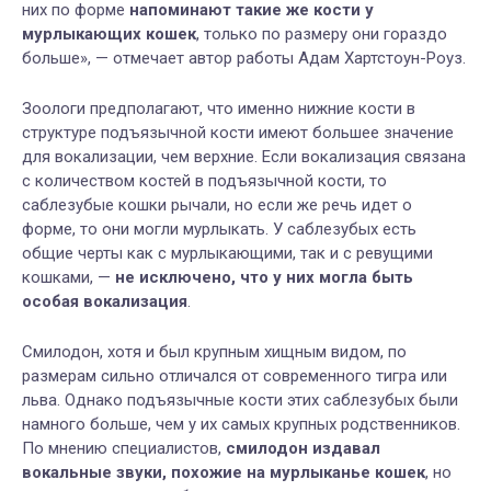
них по форме
напоминают такие же кости у
мурлыкающих кошек
, только по размеру они гораздо
больше», — отмечает автор работы Адам Хартстоун-Роуз.
Зоологи предполагают, что именно нижние кости в
структуре подъязычной кости имеют большее значение
для вокализации, чем верхние. Если вокализация связана
с количеством костей в подъязычной кости, то
саблезубые кошки рычали, но если же речь идет о
форме, то они могли мурлыкать. У саблезубых есть
общие черты как с мурлыкающими, так и с ревущими
кошками, —
не исключено, что у них могла быть
особая вокализация
.
Смилодон, хотя и был крупным хищным видом, по
размерам сильно отличался от современного тигра или
льва. Однако подъязычные кости этих саблезубых были
намного больше, чем у их самых крупных родственников.
По мнению специалистов,
смилодон издавал
вокальные звуки, похожие на мурлыканье кошек
, но