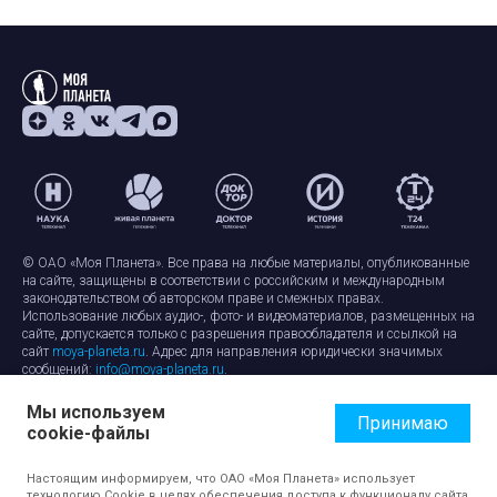
© ОАО «Моя Планета». Все права на любые материалы, опубликованные
на сайте, защищены в соответствии с российским и международным
законодательством об авторском праве и смежных правах.
Использование любых аудио-, фото- и видеоматериалов, размещенных на
сайте, допускается только с разрешения правообладателя и ссылкой на
сайт
moya-planeta.ru
. Адрес для направления юридически значимых
сообщений:
info@moya-planeta.ru
.
Мы используем
Правила сайта
Работа с cookie-файлами
Принимаю
cookie-файлы
Защита персональных данных
Обработка персональных данных
Согласие на обработку персональных данных
Настоящим информируем, что ОАО «Моя Планета» использует
технологию Cookie в целях обеспечения доступа к функционалу сайта