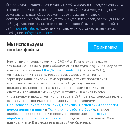
© ОАО «Моя Планета». Все права на любые материалы, опубликованные
на сайте, защищены в соответствии с российским и международным
законодательством об авторском праве и смежных правах.
Использование любых аудио-, фото- и видеоматериалов, размещенных на
сайте, допускается только с разрешения правообладателя и ссылкой на
сайт
moya-planeta.ru
. Адрес для направления юридически значимых
сообщений:
info@moya-planeta.ru
.
Мы используем
Правила сайта
Работа с cookie-файлами
Принимаю
cookie-файлы
Защита персональных данных
Обработка персональных данных
Согласие на обработку персональных данных
Настоящим информируем, что ОАО «Моя Планета» использует
технологию Cookie в целях обеспечения доступа к функционалу сайта
с доменным именем
https://moya-planeta.ru/
(далее — Сайт),
оптимизации и персонализации размещаемого контента,
таргетирования рекламных материалов, а также проведения
статистических и иных исследований для улучшения
пользовательского опыта, в том числе с размещением тегов
системы веб-аналитики «Яндекс Метрика». Нажимая кнопку
«Принимаю» и продолжая использовать Сайт, Вы подтверждаете, что
ознакомлены, понимаете и согласны с положениями
Пользовательского соглашения
,
Политики в отношении обработки
персональных данных
и
Политики по работе с Cookie
, а также
свободно, своей волей и в своем интересе даёте
Согласие на
обработку персональных данных
. Определить применимые Cookie
или удалить их Вы сможете в настройках браузера.