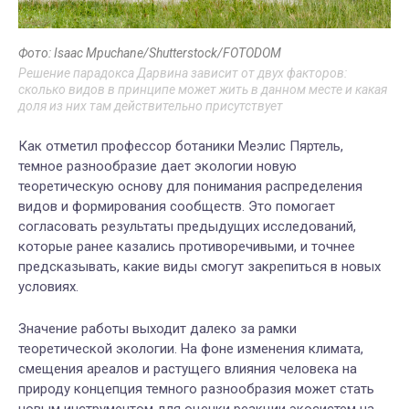
Фото: Isaac Mpuchane/Shutterstock/FOTODOM
Решение парадокса Дарвина зависит от двух факторов:
сколько видов в принципе может жить в данном месте и какая
доля из них там действительно присутствует
Как отметил профессор ботаники Меэлис Пяртель,
темное разнообразие дает экологии новую
теоретическую основу для понимания распределения
видов и формирования сообществ. Это помогает
согласовать результаты предыдущих исследований,
которые ранее казались противоречивыми, и точнее
предсказывать, какие виды смогут закрепиться в новых
условиях.
Значение работы выходит далеко за рамки
теоретической экологии. На фоне изменения климата,
смещения ареалов и растущего влияния человека на
природу концепция темного разнообразия может стать