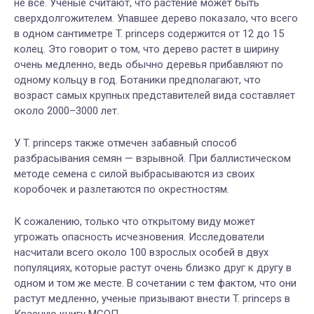
не все. Ученые считают, что растение может быть
сверхдолгожителем. Упавшее дерево показало, что всего
в одном сантиметре T. princeps содержится от 12 до 15
колец. Это говорит о том, что дерево растет в ширину
очень медленно, ведь обычно деревья прибавляют по
одному кольцу в год. Ботаники предполагают, что
возраст самых крупных представителей вида составляет
около 2000–3000 лет.
У T. princeps также отмечен забавный способ
разбрасывания семян — взрывной. При баллистическом
методе семена с силой выбрасываются из своих
коробочек и разлетаются по окрестностям.
К сожалению, только что открытому виду может
угрожать опасность исчезновения. Исследователи
насчитали всего около 100 взрослых особей в двух
популяциях, которые растут очень близко друг к другу в
одном и том же месте. В сочетании с тем фактом, что они
растут медленно, ученые призывают внести T. princeps в