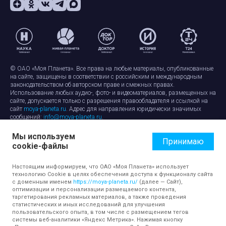
© ОАО «Моя Планета». Все права на любые материалы, опубликованные
на сайте, защищены в соответствии с российским и международным
законодательством об авторском праве и смежных правах.
Использование любых аудио-, фото- и видеоматериалов, размещенных на
сайте, допускается только с разрешения правообладателя и ссылкой на
сайт
moya-planeta.ru
. Адрес для направления юридически значимых
сообщений:
info@moya-planeta.ru
.
Мы используем
Правила сайта
Работа с cookie-файлами
Принимаю
cookie-файлы
Защита персональных данных
Обработка персональных данных
Согласие на обработку персональных данных
Настоящим информируем, что ОАО «Моя Планета» использует
технологию Cookie в целях обеспечения доступа к функционалу сайта
с доменным именем
https://moya-planeta.ru/
(далее — Сайт),
оптимизации и персонализации размещаемого контента,
таргетирования рекламных материалов, а также проведения
статистических и иных исследований для улучшения
пользовательского опыта, в том числе с размещением тегов
системы веб-аналитики «Яндекс Метрика». Нажимая кнопку