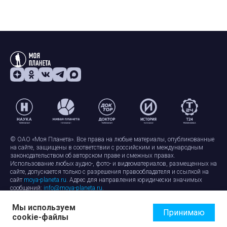
© ОАО «Моя Планета». Все права на любые материалы, опубликованные
на сайте, защищены в соответствии с российским и международным
законодательством об авторском праве и смежных правах.
Использование любых аудио-, фото- и видеоматериалов, размещенных на
сайте, допускается только с разрешения правообладателя и ссылкой на
сайт
moya-planeta.ru
. Адрес для направления юридически значимых
сообщений:
info@moya-planeta.ru
.
Мы используем
Правила сайта
Работа с cookie-файлами
Принимаю
cookie-файлы
Защита персональных данных
Обработка персональных данных
Согласие на обработку персональных данных