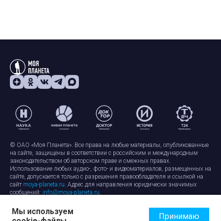
© ОАО «Моя Планета». Все права на любые материалы, опубликованные
на сайте, защищены в соответствии с российским и международным
законодательством об авторском праве и смежных правах.
Использование любых аудио-, фото- и видеоматериалов, размещенных на
сайте, допускается только с разрешения правообладателя и ссылкой на
сайт
moya-planeta.ru
. Адрес для направления юридически значимых
сообщений:
info@moya-planeta.ru
.
Мы используем
Правила сайта
Работа с cookie-файлами
Принимаю
cookie-файлы