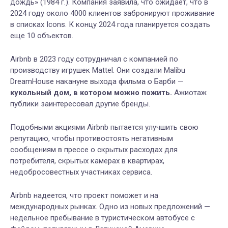
дождь» (1984 г.).
К
омпания заявила, что ожидает, что в
2024 году около 4000 клиентов забронируют проживание
в списках Icons. К концу 2024 года планируется
создать
еще 10 объектов.
Airbnb
в
2023 год
у сотрудничал
с компанией по
производству игрушек Mattel.
Они создали
Malibu
DreamHouse накануне выхода
фильма
о
Барби —
кукольный дом, в котором можно пожить.
Ажиотаж
публики
заинтересовал другие бренды.
Подобными акциями
Airbnb
пытается улучшить свою
репутацию
,
чтобы
противостоять негативным
сообщениям в прессе о скрытых расходах
для
потребителя
, скрытых камерах
в квартирах,
недобросовестных участниках сервиса.
Airbnb надеется, что проект поможет и на
международных рынках. Одно из
новых
предложени
й —
н
едельное пребывание в туристическом автобусе с