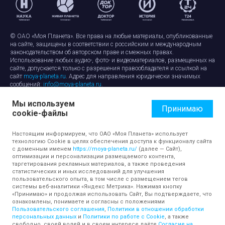
© ОАО «Моя Планета». Все права на любые материалы, опубликованные
на сайте, защищены в соответствии с российским и международным
законодательством об авторском праве и смежных правах.
Использование любых аудио-, фото- и видеоматериалов, размещенных на
сайте, допускается только с разрешения правообладателя и ссылкой на
сайт
moya-planeta.ru
. Адрес для направления юридически значимых
сообщений:
info@moya-planeta.ru
.
Мы используем
Правила сайта
Работа с cookie-файлами
Принимаю
cookie-файлы
Защита персональных данных
Обработка персональных данных
Согласие на обработку персональных данных
Настоящим информируем, что ОАО «Моя Планета» использует
технологию Cookie в целях обеспечения доступа к функционалу сайта
с доменным именем
https://moya-planeta.ru/
(далее — Сайт),
оптимизации и персонализации размещаемого контента,
таргетирования рекламных материалов, а также проведения
статистических и иных исследований для улучшения
пользовательского опыта, в том числе с размещением тегов
системы веб-аналитики «Яндекс Метрика». Нажимая кнопку
«Принимаю» и продолжая использовать Сайт, Вы подтверждаете, что
ознакомлены, понимаете и согласны с положениями
Пользовательского соглашения
,
Политики в отношении обработки
персональных данных
и
Политики по работе с Cookie
, а также
свободно, своей волей и в своем интересе даёте
Согласие на