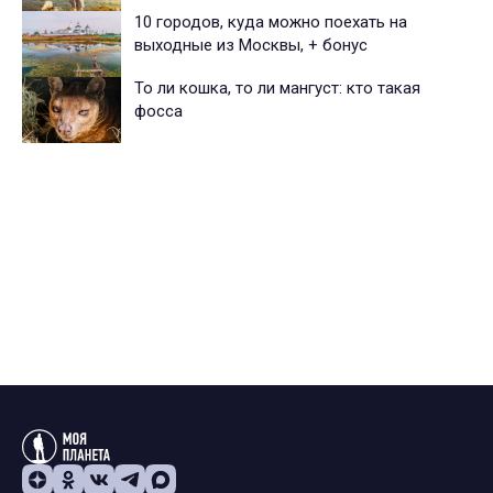
10 городов, куда можно поехать на
выходные из Москвы, + бонус
То ли кошка, то ли мангуст: кто такая
фосса