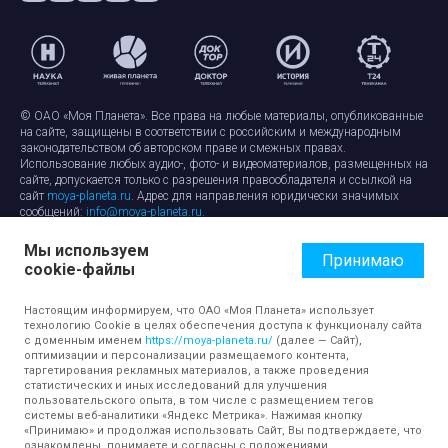
© ОАО «Моя Планета». Все права на любые материалы, опубликованные
на сайте, защищены в соответствии с российским и международным
законодательством об авторском праве и смежных правах.
Использование любых аудио-, фото- и видеоматериалов, размещенных на
сайте, допускается только с разрешения правообладателя и ссылкой на
сайт
moya-planeta.ru
. Адрес для направления юридически значимых
сообщений:
info@moya-planeta.ru
.
Мы используем
Правила сайта
Работа с cookie-файлами
Принимаю
cookie-файлы
Защита персональных данных
Обработка персональных данных
Согласие на обработку персональных данных
Настоящим информируем, что ОАО «Моя Планета» использует
технологию Cookie в целях обеспечения доступа к функционалу сайта
с доменным именем
https://moya-planeta.ru/
(далее — Сайт),
оптимизации и персонализации размещаемого контента,
таргетирования рекламных материалов, а также проведения
статистических и иных исследований для улучшения
пользовательского опыта, в том числе с размещением тегов
системы веб-аналитики «Яндекс Метрика». Нажимая кнопку
«Принимаю» и продолжая использовать Сайт, Вы подтверждаете, что
ознакомлены, понимаете и согласны с положениями