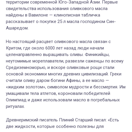
территории современной Юго-Западной Азии. Первые
свидетельства использования оливкового масла
найдены в Вавилоне — клинописная табличка
рассказывает о покупке 25 л масла господином Син-
Ашаредом.
Но настоящий расцвет оливкового масла связан с
Критом, где около 6000 лет назад люди начали
целенаправленно выращивать оливы. Финикийцы,
неутомимые мореплаватели, развезли саженцы по всему
Средиземноморью, и вскоре оливковые рощи стали
основой экономики многих древних цивилизаций. Греки
считали оливу даром богини Афины, а ее масло —
«жидким золотом», символом мудрости и бессмертия. Им
умащивали тела атлетов, короновали победителей
Олимпиад и даже использовали масло в погребальных
ритуалах.
Древнеримский писатель
Плиний
Старший писал
:
«
Есть
две
жидкости
,
которые
особенно
полезны
для