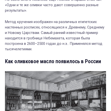
«Одни и те же оливки часто дают совершенно разные
результаты».
Метод
кручения
изображен
на
различных
египетских
настенных
росписях
,
относящихся
к
Древнему
,
Среднему
и
Новому
Царствам
.
Самый
ранний
известный
пример
находится
в
гробнице
Небемахета
,
которая была
построена в 2600–2500 годах до н.э.. Применялся метод
тысячелетиями
.
Как оливковое масло появилось в России