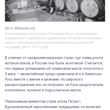
Фото: Wikipedia.org
В московском гастрономе Елисеевых было организовано
специальное подвальное отделение для бочкового хранения
масла с непосредственным розливом перед розничной
продажей (фото 1913 года)
В отличие от средиземноморских стран, где олива росла
испокон веков, в России она была экзотикой. Считается,
что первые упоминания об оливковом масле относятся к
X веку — византийские купцы привозили его в Киевскую
Русь вместе с вином и шелками. Но широкого
распространения оно не получило: на Руси предпочитали
конопляное, льняное и подсолнечное масла.
Переломным моментом стала эпоха Петра I.
Вдохновленный европейскими традициями, он включил