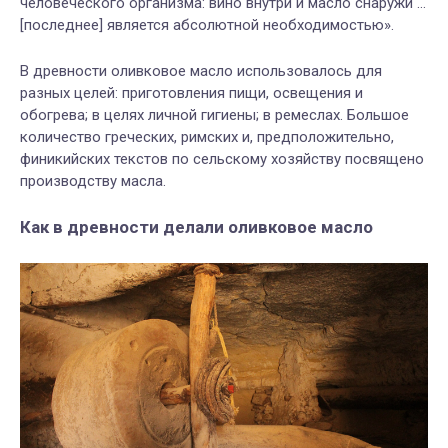
человеческого
организма
:
вино
внутри
и
масло
снаружи
…
[
последнее
]
является
абсолютной
необходимостью»
.
В
древности
оливковое
масло
использовалось
для
разных
целей
:
приготовления
пищи
,
освещения
и
обогрева
;
в целях
личной
гигиены
;
в
ремеслах
. Большое
количество греческих, римских и, предположительно,
финикийских текстов по сельскому хозяйству посвящено
производству масла.
Как в древности делали оливковое масло