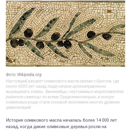
Фото: Wikipedia.org
Настоящий расцвет оливкового масла связан с Критом, где
около 6000 лет назад люди начали целенаправленно
выращивать оливы. Финикийцы, неутомимые мореплаватели,
развезли саженцы по всему Средиземноморью, и вскоре
оливковые рощи стали основой экономики многих древних
цивилизаций
История оливкового масла началась более 14 000 лет
назад, когда дикие оливковые деревья росли на