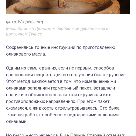
Фото: Wikipedia.org
Маслобойня в Двирате — берберской деревне в юго-
восточном Тунисе
Сохранились
точные
инструкции
по
приготовлению
оливкового
масла.
Одним
из
самых
ранних
,
если
не
первым
,
способов
прессования
веществ
для его
получения
было
кручение
.
Этот
метод
заключается
в том, что
измельченными
оливками
заполняли
герметичный
пакет
,
вставляли
палочки
с
обоих
концов
пакета
и
скручивали
их
в
противоположных
направлениях
.
При
этом
пакет
сжимался
,
а
жидкость
отфильтровывалась. Это была
тяжелая работа, особенно с недозрелыми зелеными
оливками.
Но было много нюансов. Еще Плиний Старший отмечал: