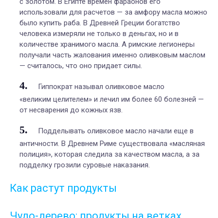
с золотом. В Египте времен фараонов его
использовали для расчетов — за амфору масла можно
было купить раба. В Древней Греции богатство
человека измеряли не только в деньгах, но и в
количестве хранимого масла. А римские легионеры
получали часть жалования именно оливковым маслом
— считалось, что оно придает силы.
Гиппократ называл оливковое масло
«великим целителем» и лечил им более 60 болезней —
от несварения до кожных язв.
Подделывать оливковое масло начали еще в
античности. В Древнем Риме существовала «масляная
полиция», которая следила за качеством масла, а за
подделку грозили суровые наказания.
Как растут продукты
Чудо-дерево: продукты на ветках