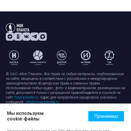
© ОАО «Моя Планета». Все права на любые материалы, опубликованные
на сайте, защищены в соответствии с российским и международным
законодательством об авторском праве и смежных правах.
Использование любых аудио-, фото- и видеоматериалов, размещенных на
сайте, допускается только с разрешения правообладателя и ссылкой на
сайт
moya-planeta.ru
. Адрес для направления юридически значимых
сообщений:
info@moya-planeta.ru
.
Мы используем
Правила сайта
Работа с cookie-файлами
Принимаю
cookie-файлы
Защита персональных данных
Обработка персональных данных
Согласие на обработку персональных данных
Настоящим информируем, что ОАО «Моя Планета» использует