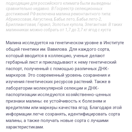
подходящие для российского климата были выведены
сравнительно недавно. В Госреестр селекционных
достижений РФ включена малина ремонтантного типа:
Абрикосовая, Августина, Бабье лето, Бабье лето-2,
Бриллиантовая, Геракл, Золотые купола, Элегантная. В таких
малинниках можно собрать от 1,7 до 3,7 кг ягод с куста
Малина исследуется на генетическом уровне в Институте
общей генетики им. Вавилова. Для каждого сорта,
который вводится в коллекцию, ученые делают
гербарный лист и прикладывают к нему генетический
паспорт, полученный с помощью различных ДНК-
маркеров. Это современный уровень сохранения и
изучения генетических ресурсов растений. Также в
лаборатории молекулярной селекции и ДНК-
паспортизации исследуются
хозяйственно-ценных
признаки малины: ее устойчивость к болезням и
вредителям или маркеры качества ягод. Благодаря этой
информации легче сохранять, идентифицировать сорта
малины, а также получать новые сорта с лучшими
характеристиками.