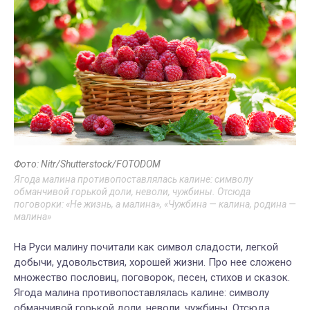
Фото: Nitr/Shutterstock/FOTODOM
Ягода малина противопоставлялась калине: символу
обманчивой горькой доли, неволи, чужбины. Отсюда
поговорки: «Не жизнь, а малина», «
Чужбина — калина, родина —
малина»
На Руси малину почитали как символ сладости, легкой
добычи, удовольствия, хорошей жизни. Про нее сложено
множество пословиц, поговорок, песен, стихов и сказок.
Ягода малина противопоставлялась калине: символу
обманчивой горькой доли, неволи, чужбины. Отсюда