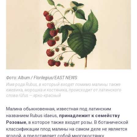
Фото: Album / Florilegius/EAST NEWS
Имя рода Rubus, в который входят помимо малины также
ежевика, морошка и костяника, происходит от латинского
слова rūfus — ярко-красный
Малина обыкновенная, известная под латинским
названием Rubus idaeus,
принадлежит к семейству
Розовые
, в которое также входят розы. В ботанической
классификации плод малины на самом деле не является
ягодой, а представляет собой многокостянку.