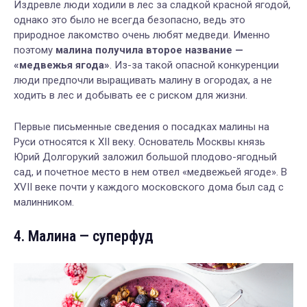
Издревле люди ходили в лес за сладкой красной ягодой,
однако это было не всегда безопасно, ведь это
природное лакомство очень любят медведи. Именно
поэтому
малина получила второе название —
«медвежья ягода»
.
Из-за такой опасной конкуренции
люди предпочли выращивать малину в огородах, а не
ходить в лес и добывать ее с риском для жизни.
Первые письменные сведения о посадках малины на
Руси относятся к XII веку.
О
снователь Москвы князь
Юрий Долгорукий заложил большой плодово-ягодный
сад, и почетное место в нем отвел «медвежьей ягоде». В
XVII веке почти у каждого московского дома был сад с
малинником.
4. Малина — суперфуд