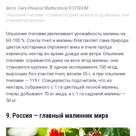
Фото: Fiery Phoenix/Shutterstock/FOTODOM
Опыление пчелами отражается даже на весе ягод малины: они
становятся крупнее
Опыление пчелами увеличивает урожайность малины на
60-100 %. Союзу пчел и малины благоволит сама природа:
цветок кустарника опрокинут вниз и пчеле проще
извлекать нектар во время дождя или ветра. Опыление
пчелами отражается даже на весе ягод малины: они
становятся крупнее. В одном эксперименте 100 ягод,
выросших без участия пчел, весили 55 г, а при опылении
пчелами — 119 г. Специалисты подсчитали, что из
нектара, собранного с 1 га цветущей лесной малины,
пчелы добывают 70 кг меда, а с 1 га садовой малины —
50 кг.
9. Россия — главный малинник мира