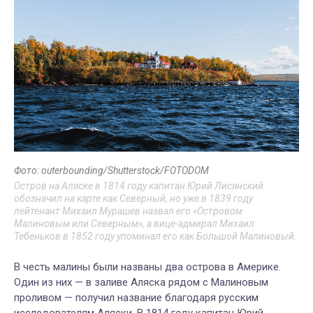
Фото: outerbounding/Shutterstock/FOTODOM
Остров на Аляске в 1814 году капитан Юрий Лисянский
обозначил на карте как Северный, но уже в 1839 году
лейтенант Михаил Мурашев назвал его «Островом
Малиновым или Северным», а вице-адмирал Михаил
Тебеньков в 1852 году упоминал его как Большой Малиновый.
В честь малины были названы два острова в Америке.
Один из них — в заливе Аляска рядом с Малиновым
проливом — получил название благодаря русским
исследователям Аляски. В 1814 году капитан Юрий