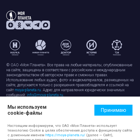
© ОАО «Моя Планета». Все права на любые материалы, опубликованные
на сайте, защищены в соответствии с российским и международным
законодательством об авторском праве и смежных правах.
Использование любых аудио-, фото- и видеоматериалов, размещенных на
сайте, допускается только с разрешения правообладателя и ссылкой на
сайт
moya-planeta.ru
. Адрес для направления юридически значимых
сообщений:
info@moya-planeta.ru
.
Мы используем
Правила сайта
Работа с cookie-файлами
Принимаю
cookie-файлы
Защита персональных данных
Обработка персональных данных
Согласие на обработку персональных данных
Настоящим информируем, что ОАО «Моя Планета» использует
технологию Cookie в целях обеспечения доступа к функционалу сайта
с доменным именем
https://moya-planeta.ru/
(далее — Сайт),
оптимизации и персонализации размещаемого контента,