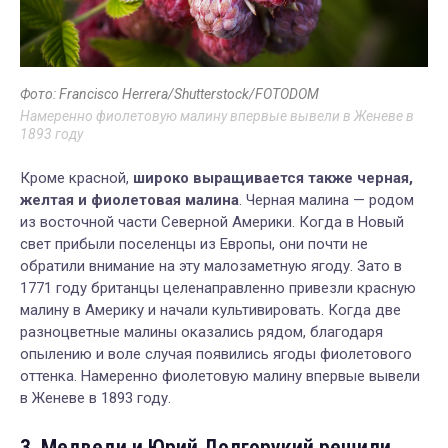
Фото: Francisco Herrera/Shutterstock/FOTODOM
Намеренно фиолетовую малину впервые вывели в Женеве в
1893 году
Кроме красной,
широко выращивается также черная,
желтая и фиолетовая малина
. Черная малина — родом
из восточной части Северной Америки. Когда в Новый
свет прибыли поселенцы из Европы, они почти не
обратили внимание на эту малозаметную ягоду. Зато в
1771 году британцы целенаправленно привезли красную
малину в Америку и начали культивировать. Когда две
разноцветные малины оказались рядом, благодаря
опылению и воле случая появились ягоды фиолетового
оттенка. Намеренно фиолетовую малину впервые вывели
в Женеве в 1893 году.
3. Медведи и Юрий Долгорукий решили